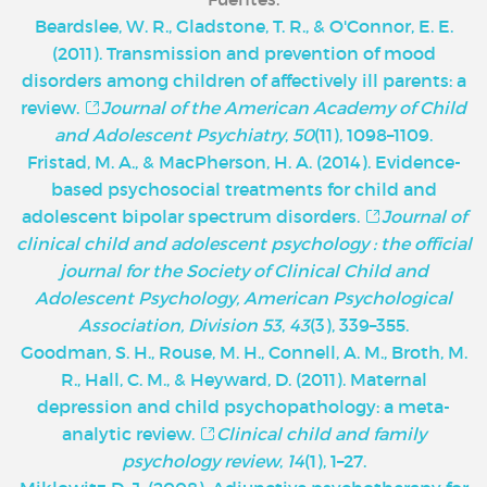
Beardslee, W. R., Gladstone, T. R., & O'Connor, E. E.
(2011). Transmission and prevention of mood
disorders among children of affectively ill parents: a
review.
Journal of the American Academy of Child
and Adolescent Psychiatry
,
50
(11), 1098–1109.
Fristad, M. A., & MacPherson, H. A. (2014). Evidence-
based psychosocial treatments for child and
adolescent bipolar spectrum disorders.
Journal of
clinical child and adolescent psychology : the official
journal for the Society of Clinical Child and
Adolescent Psychology, American Psychological
Association, Division 53
,
43
(3), 339–355.
Goodman, S. H., Rouse, M. H., Connell, A. M., Broth, M.
R., Hall, C. M., & Heyward, D. (2011). Maternal
depression and child psychopathology: a meta-
analytic review.
Clinical child and family
psychology review
,
14
(1), 1–27.