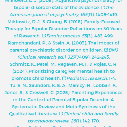
Miklowitz D. J. (2008). Adjunctive psychotherapy for
bipolar disorder: state of the evidence.
The
American journal of psychiatry
,
165
(11), 1408–1419.
Miklowitz, D. J., & Chung, B. (2016). Family-Focused
Therapy for Bipolar Disorder: Reflections on 30 Years
of Research.
Family process
,
55
(3), 483–499.
Ramchandani, P., & Stein, A. (2003). The impact of
parental psychiatric disorder on children.
BMJ
(Clinical research ed.)
,
327
(7409), 242–243.
Schmitz, K., Patel, M., Ragavan, M. I., & Rojas, C. R.
(2024). Prioritizing caregiver mental health to
promote child health.
Pediatric research
, 1-4.
Tu, E. N., Saunders, K. E. A., Manley, H., Lobban, F.,
Jones, S., & Creswell, C. (2025). Parenting Experiences
in the Context of Parental Bipolar Disorder: A
Systematic Review and Meta-Synthesis of the
Qualitative Literature.
Clinical child and family
psychology review
,
28
(1), 142–170.