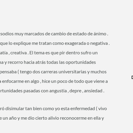
episodios muy marcados de cambio de estado de ánimo .
nque lo explique me tratan como exagerada o negativa .
tía , creativa . El tema es que pir dentro sufro un
cha y recorro hacia atrás todas las oportunidades
 pensaba ( tengo dos carreras universitarias y muchos
ra enfocarme en algo , hice un poco de todo que viene a
rtunidades pasadas con angustia , depre , ansiedad .
gró disimular tan bien como yo esta enfermedad ( vivo
ce un año y me dio cierto alivio reconocerme en ella y