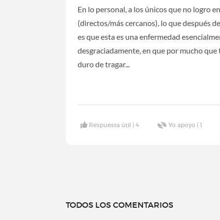
En lo personal, a los únicos que no logro e
(directos/más cercanos), lo que después d
es que esta es una enfermedad esencialmen
desgraciadamente, en que por mucho que te 
duro de tragar...
Respuesta útil |
4
Yo apoyo |
1
TODOS LOS COMENTARIOS