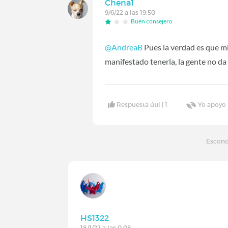
Chena1
9/6/22 a las 19:50
Buen consejero
@AndreaB
Pues la verdad es que mi
manifestado tenerla, la gente no da 
Respuesta útil |
1
Yo apoyo 
Escond
HS1322
18/1/22 a las 0:08