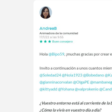
AndreaB
Animadora de la comunidad
17/1/22 a las 9:55
Buen consejero
Hola
@Bipo59
, ¡muchas gracias por crear 
Invito a continuación a unos cuantos miem
@Soledad24
@Nola1923
@Bobedano
@Ka
@gianninacorvalan
@OlgaPE
@mambaneg
@kittyadd
@Yohana
@valprokenio
@Cand
¿Vuestro entorno está al corriente de la b
¿Cómo la vivís en vuestro día a día?