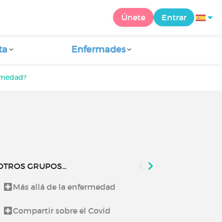
Únete
Entrar
ta
Enfermades
ermedad?
OTROS GRUPOS...
Más allá de la enfermedad
Lo que te co
Compartir sobre el Covid
Noticias de 