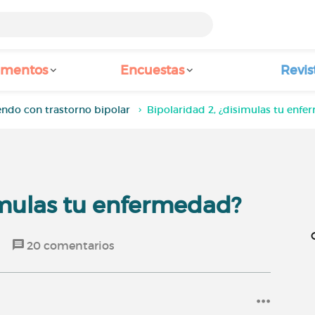
amentos
Encuestas
Revis
endo con trastorno bipolar
Bipolaridad 2, ¿disimulas tu enf
imulas tu enfermedad?
20
comentarios