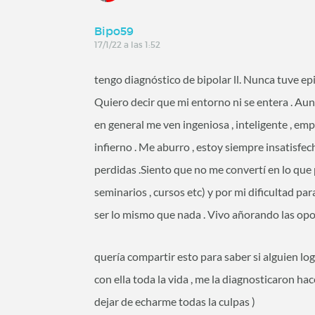
Bipo59
17/1/22 a las 1:52
tengo diagnóstico de bipolar ll. Nunca tuve 
Quiero decir que mi entorno ni se entera . Au
en general me ven ingeniosa , inteligente , empa
infierno . Me aburro , estoy siempre insatisfe
perdidas .Siento que no me convertí en lo que
seminarios , cursos etc) y por mi dificultad pa
ser lo mismo que nada . Vivo añorando las opo
quería compartir esto para saber si alguien lo
con ella toda la vida , me la diagnosticaron ha
dejar de echarme todas la culpas )