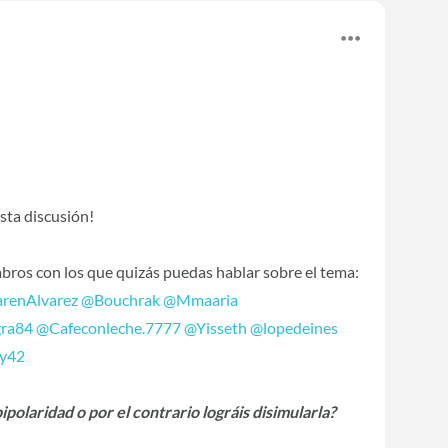
esta discusión!
bros con los que quizás puedas hablar sobre el tema:
renAlvarez
@Bouchrak
@Mmaaria
ra84
@Cafeconleche.7777
@Yisseth
@lopedeines
y42
ipolaridad o por el contrario lográis disimularla?