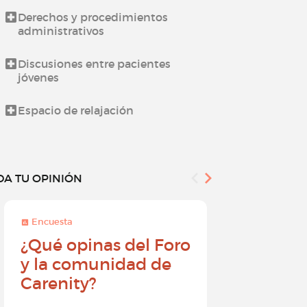
Derechos y procedimientos
Novedades d
administrativos
Todo sobre l
Discusiones entre pacientes
jóvenes
¿Cómo utiliz
Espacio de relajación
DA TU OPINIÓN
Encuesta
Encuesta
¿Qué opinas del Foro
Conviér
y la comunidad de
embajad
Carenity?
Carenity
diferenc