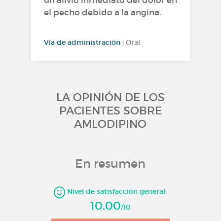
un alivio inmediato del dolor en
el pecho debido a la angina.
Vía de administración :
Oral
Molécula :
Amlodipino besilato,
Amlodipino, Amlodipino mesilato
monohidrato
LA OPINIÓN DE LOS
PACIENTES SOBRE
AMLODIPINO
En resumen
Nivel de satisfacción general:
10.00
/10