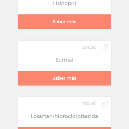
Lisinopril
Saber más
DRUG
Sumial
Saber más
DRUG
Losartan/hidroclorotiazida