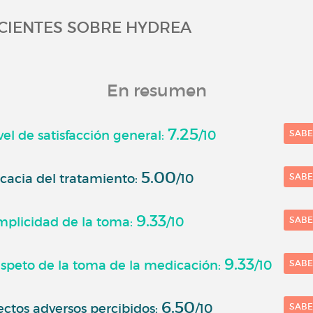
ACIENTES SOBRE HYDREA
En resumen
7.25
el de satisfacción general:
/10
SAB
5.00
cacia del tratamiento:
/10
SAB
9.33
mplicidad de la toma:
/10
SAB
9.33
speto de la toma de la medicación:
/10
SAB
6.50
ctos adversos percibidos:
/10
SAB