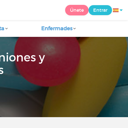
Únete
Entrar
ta
Enfermades
niones y
s