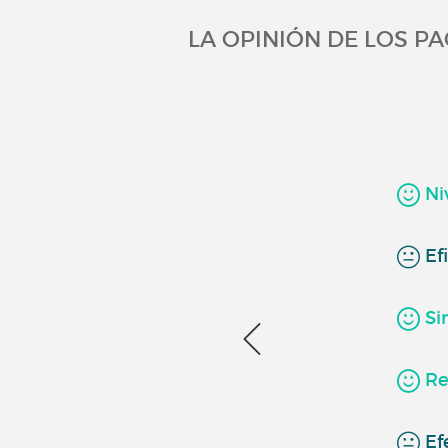
LA OPINIÓN DE LOS P
Niv
Efi
Si
Re
Efe