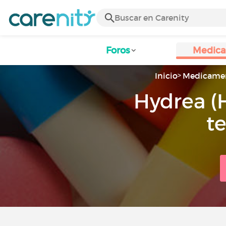
Foros
Medic
Inicio
Medicame
Hydrea (
t