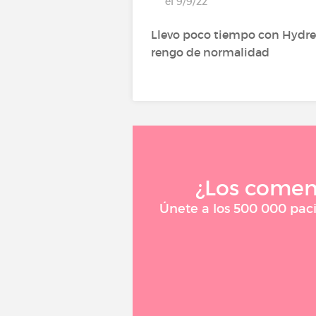
el 9/9/22
Llevo poco tiempo con Hydrea
rengo de normalidad
¿Los comen
Únete a los 500 000 paci