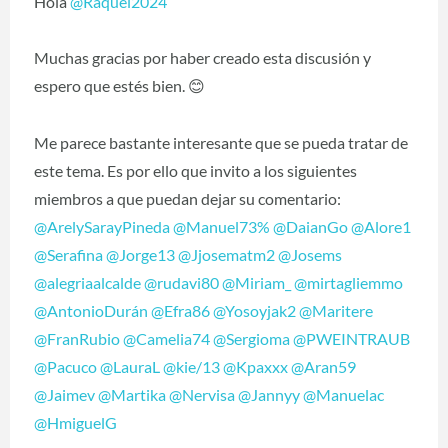
Hola
@Raquel2024
Muchas gracias por haber creado esta discusión y
espero que estés bien.
😊
Me parece bastante interesante que se pueda tratar de
este tema. Es por ello que invito a los siguientes
miembros a que puedan dejar su comentario:
@ArelySarayPineda
@Manuel73%
@DaianGo
@Alore1
@Serafina
@Jorge13
@Jjosematm2
@Josems
@alegriaalcalde
@rudavi80
@Miriam_
@mirtagliemmo
@AntonioDurán
@Efra86
@Yosoyjak2
@Maritere
@FranRubio
@Camelia74
@Sergioma
@PWEINTRAUB
@Pacuco
@LauraL
@kie/13
@Kpaxxx
@Aran59
@Jaimev
@Martika
@Nervisa
@Jannyy
@Manuelac
@HmiguelG