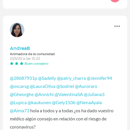
AndreaB
Animadora de la comunidad
23/3/20 a las 15:22
Buen consejero
@28687931p
‍
@Sadelly
‍
@patry_charra
‍
@Jennifer94
@oscarsg
‍
@LauraOliva
‍
@Sodriel
‍
@Auroraro
@Gheorghe
‍
@Annichi
‍
@ValentinaSA
‍
@Juliana3
@Lupica
‍
@kaukunen
‍
@Gely1106
‍
@NenaAyala
@Alma73
‍ hola a todos y a todas ¿os ha dado vuestro
médico algún consejo en relación con el riesgo de
coronavirus?