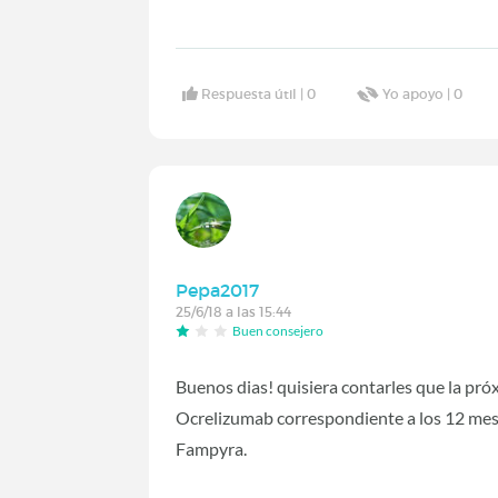
Respuesta útil |
0
Yo apoyo |
0
Pepa2017
25/6/18 a las 15:44
Buen consejero
Buenos dias! quisiera contarles que la pr
Ocrelizumab correspondiente a los 12 me
Fampyra.