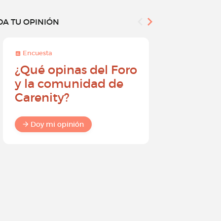
DA TU OPINIÓN
Encuesta
Encuesta
¿Qué opinas del Foro
Conviér
y la comunidad de
embajad
Carenity?
Carenity
diferenc
comuni
Doy mi opinión
Doy mi o