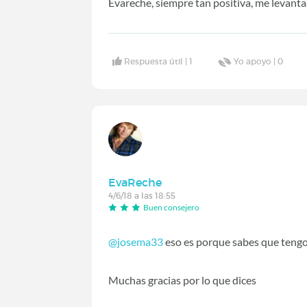
Evareche, siempre tan positiva, me levantas
Respuesta útil |
1
Yo apoyo |
0
EvaReche
4/6/18 a las 18:55
Buen consejero
@josema33
eso es porque sabes que tengo 
Muchas gracias por lo que dices