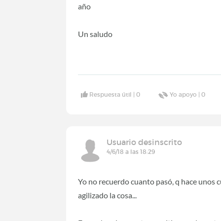
año
Un saludo
Respuesta útil |
0
Yo apoyo |
0
Usuario desinscrito
4/6/18 a las 18:29
Yo no recuerdo cuanto pasó, q hace unos 
agilizado la cosa...