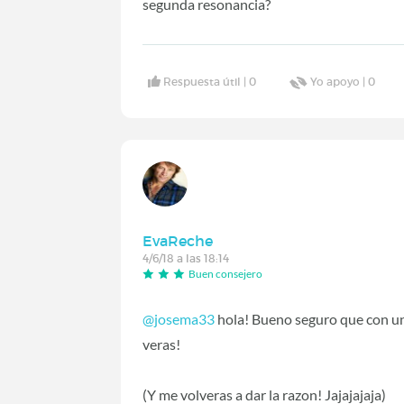
segunda resonancia?
Respuesta útil |
0
Yo apoyo |
0
EvaReche
4/6/18 a las 18:14
Buen consejero
@josema33
hola! Bueno seguro que con un 
veras!
(Y me volveras a dar la razon! Jajajajaja)