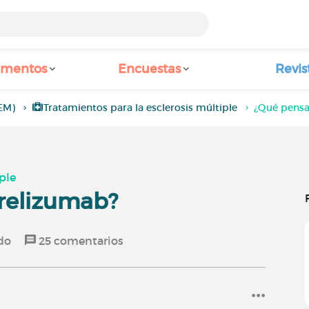
amentos
Encuestas
Revis
(EM)
Tratamientos para la esclerosis múltiple
¿Qué pensa
ple
relizumab?
do
25
comentarios