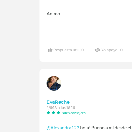
Animo!
Respuesta útil |
0
Yo apoyo |
0
EvaReche
4/6/18 a las 18:16
Buen consejero
@Alexandra123
hola! Bueno a mi desde el 