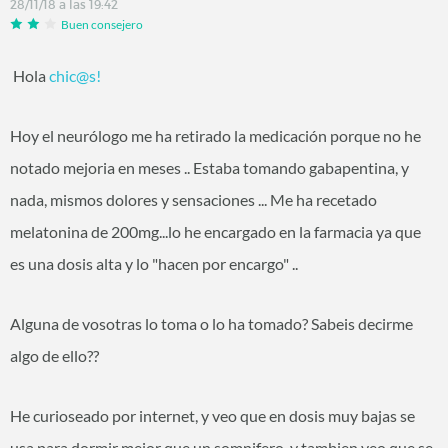
28/11/18 a las 19:42
Buen consejero
Hola
chic@s!
Hoy el neurólogo me ha retirado la medicación porque no he
notado mejoria en meses .. Estaba tomando gabapentina, y
nada, mismos dolores y sensaciones ... Me ha recetado
melatonina de 200mg...lo he encargado en la farmacia ya que
es una dosis alta y lo "hacen por encargo" ..
Alguna de vosotras lo toma o lo ha tomado? Sabeis decirme
algo de ello??
He curioseado por internet, y veo que en dosis muy bajas se
usa para dormir mejor que un somnifero, y tambien veo que se