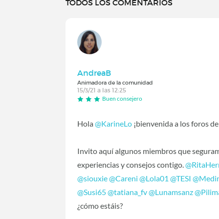
TODOS LOS COMENTARIOS
AndreaB
Animadora de la comunidad
15/3/21 a las 12:25
Buen consejero
Hola
@KarineLo
‍ ¡bienvenida a los foros d
Invito aquí algunos miembros que seguram
experiencias y consejos contigo.
@RitaHer
@siouxie
‍
@Careni
‍
@Lola01
‍
@TESI
‍
@Medi
@Susi65
‍
@tatiana_fv
‍
@Lunamsanz
‍
@Pilim
¿cómo estáis?