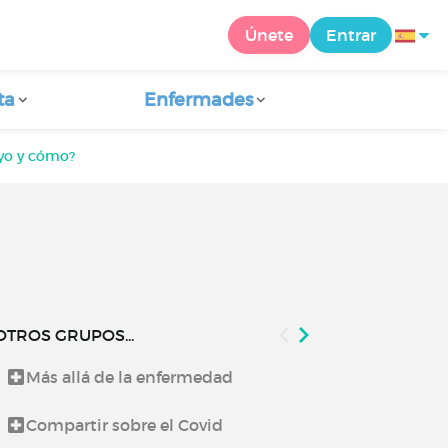
Únete
Entrar
ta
Enfermades
yo y cómo?
OTROS GRUPOS...
Más allá de la enfermedad
Lo que te co
Compartir sobre el Covid
Noticias de 