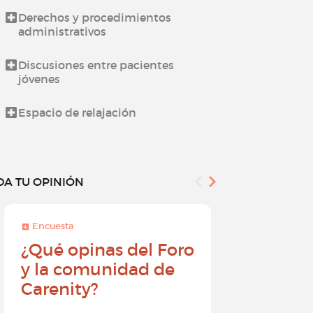
Derechos y procedimientos
Novedades d
administrativos
Todo sobre l
Discusiones entre pacientes
jóvenes
¿Cómo utiliz
Espacio de relajación
DA TU OPINIÓN
Encuesta
Encuesta
¿Qué opinas del Foro
Conviér
y la comunidad de
embajad
Carenity?
Carenity
diferenc