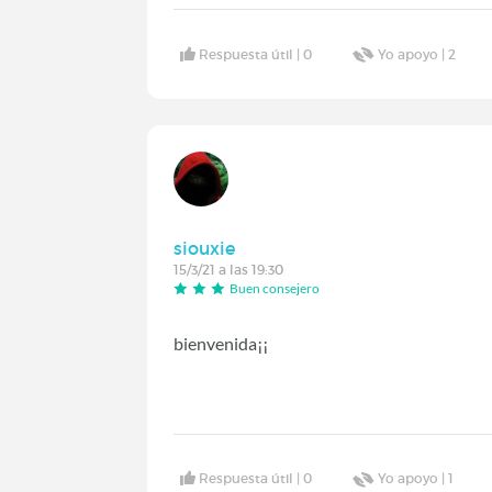
Respuesta útil |
0
Yo apoyo |
2
siouxie
15/3/21 a las 19:30
Buen consejero
bienvenida¡¡
Respuesta útil |
0
Yo apoyo |
1