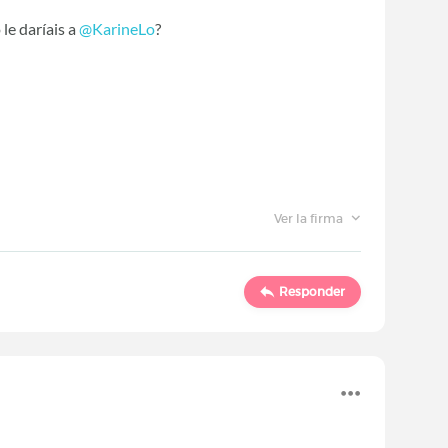
le daríais a
@KarineLo
‍?
Ver la firma
Responder