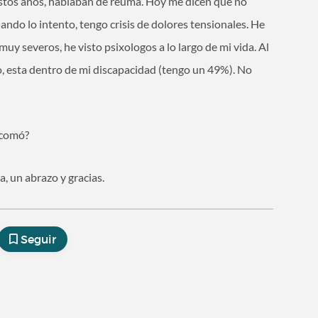
estos años, hablaban de reuma. Hoy me dicen que no
ando lo intento, tengo crisis de dolores tensionales. He
uy severos, he visto psixologos a lo largo de mi vida. Al
vo, esta dentro de mi discapacidad (tengo un 49%). No
 comó?
, un abrazo y gracias.
Seguir