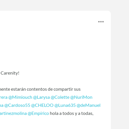
e Carenity!
ente estarán contentos de compartir sus
rera
‍
@Mimiouch
‍
@Larysa
‍
@Colette
‍
@NuriMon
na
‍
@Cardoso55
‍
@CHELOO
‍
@Luna635
‍
@deManuel
artinezmolina
‍
@Empírico
‍ hola a todos y a todas,