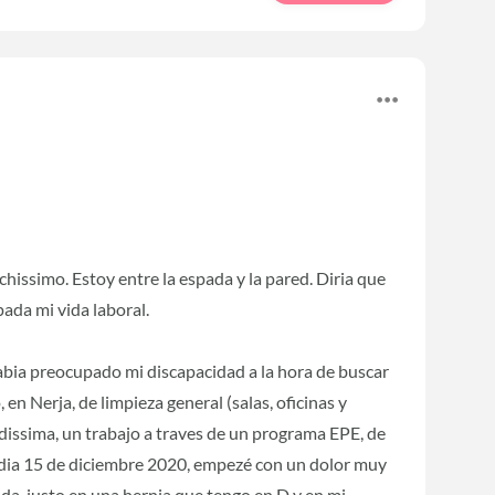
issimo. Estoy entre la espada y la pared. Diria que
pada mi vida laboral.
habia preocupado mi discapacidad a la hora de buscar
en Nerja, de limpieza general (salas, oficinas y
dissima, un trabajo a traves de un programa EPE, de
 dia 15 de diciembre 2020, empezé con un dolor muy
da, justo en una hernia que tengo en D y en mi