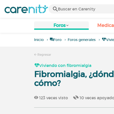
Foros
Medic
Inicio
Foro
Foros generales
Vivi
Regresar
Viviendo con fibromialgia
Fibromialgia, ¿dón
cómo?
123
veces visto
10
veces apoyad