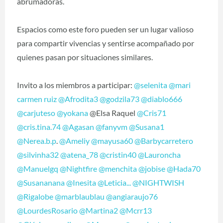
abrumadoras.
Espacios como este foro pueden ser un lugar valioso
para compartir vivencias y sentirse acompañado por
quienes pasan por situaciones similares.
Invito a los miembros a participar:
@selenita
@mari
carmen ruiz
@Afrodita3
@godzila73
@diablo666
@carjuteso
@yokana
@Elsa Raquel
@Cris71
@cris.tina.74
@Agasan
@fanyvm
@Susana1
@Nerea.b.p
.
@Ameliy
@mayusa60
@Barbycarretero
@silvinha32
@atena_78
@cristin40
@Lauroncha
@Manuelgq
@Nightfire
@menchita
@jobise
@Hada70
@Susananana
@Inesita
@Leticia...
@NIGHTWISH
@Rigalobe
@marblaublau
@angiaraujo76
@LourdesRosario
@Martina2
@Mcrr13