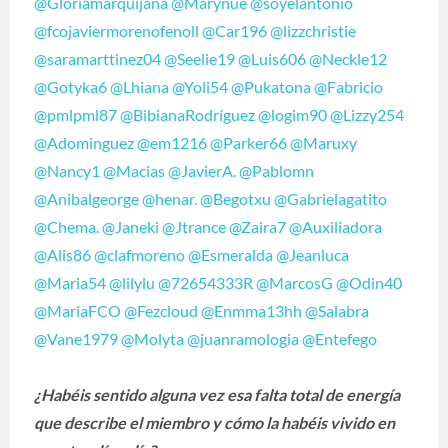
@Glóriamarquijana
@Marynue
@soyelantonio
@fcojaviermorenofenoll
@Car196
@lizzchristie
@saramarttinez04
@Seelie19
@Luis606
@Neckle12
@Gotyka6
@Lhiana
@Yoli54
@Pukatona
@Fabricio
@pmlpml87
@BibianaRodríguez
@logim90
@Lizzy254
@Adominguez
@em1216
@Parker66
@Maruxy
@Nancy1
@Macias
@JavierA.
@Pablomn
@Anibalgeorge
@henar.
@Begotxu
@Gabrielagatito
@Chema.
@Janeki
@Jtrance
@Zaira7
@Auxiliadora
@Alis86
@clafmoreno
@Esmeralda
@Jeanluca
@Maria54
@lilylu
@72654333R
@MarcosG
@Odin40
@MariaFCO
@Fezcloud
@Enmma13hh
@Salabra
@Vane1979
@Molyta
@juanramologia
@Entefego
¿Habéis sentido alguna vez esa falta total de energía
que describe el miembro y cómo la habéis vivido en