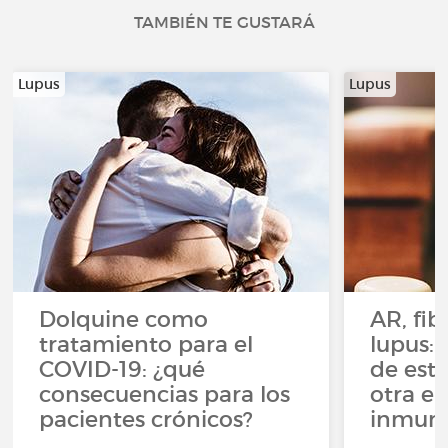
TAMBIÉN TE GUSTARÁ
Lupus
Lupus
Dolquine como
AR, fib
tratamiento para el
lupus:
COVID-19: ¿qué
de estr
consecuencias para los
otra e
pacientes crónicos?
inmuno