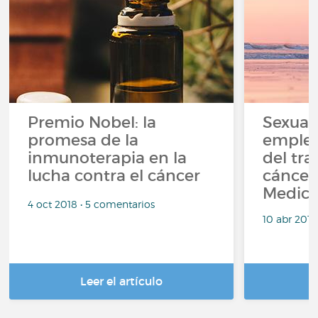
Premio Nobel: la
Sexuali
promesa de la
empleo
inmunoterapia en la
del tr
lucha contra el cáncer
cáncer
Medici
4 oct 2018 • 5 comentarios
10 abr 2018
Leer el artículo