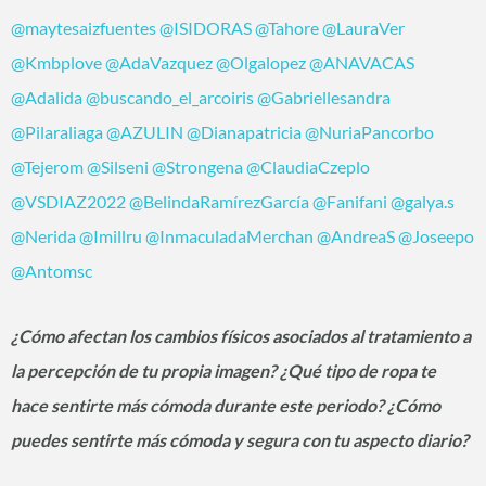
@maytesaizfuentes
@ISIDORAS
@Tahore
@LauraVer
@Kmbplove
@AdaVazquez
@Olgalopez
@ANAVACAS
@Adalida
@buscando_el_arcoiris
@Gabriellesandra
@Pilaraliaga
@AZULIN
@Dianapatricia
@NuriaPancorbo
@Tejerom
@Silseni
@Strongena
@ClaudiaCzeplo
@VSDIAZ2022
@BelindaRamírezGarcía
@Fanifani
@galya.s
@Nerida
@Imillru
@InmaculadaMerchan
@AndreaS
@Joseepo
@Antomsc
¿Cómo afectan los cambios físicos asociados al tratamiento a
la percepción de tu propia imagen? ¿Qué tipo de ropa te
hace sentirte más cómoda durante este periodo? ¿Cómo
puedes sentirte más cómoda y segura con tu aspecto diario?