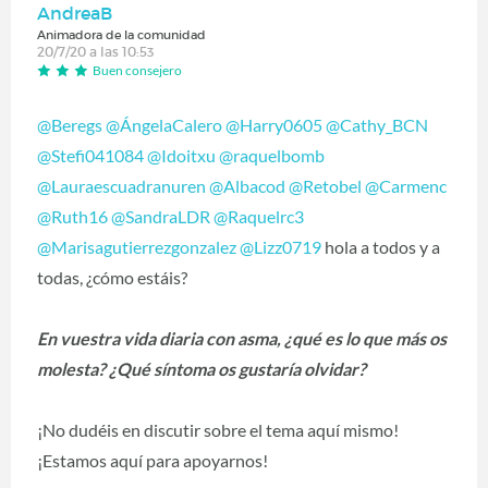
AndreaB
Animadora de la comunidad
20/7/20 a las 10:53
Buen consejero
@Beregs
‍
@ÁngelaCalero
‍
@Harry0605
‍
@Cathy_BCN
@Stefi041084
‍
@Idoitxu
‍
@raquelbomb
@Lauraescuadranuren
‍
@Albacod
‍
@Retobel
‍
@Carmenc
@Ruth16
‍
@SandraLDR
‍
@Raquelrc3
@Marisagutierrezgonzalez
‍
@Lizz0719
‍ hola a todos y a
todas, ¿cómo estáis?
En vuestra vida diaria con asma, ¿qué es lo que más os
molesta? ¿Qué síntoma os gustaría olvidar?
¡No dudéis en discutir sobre el tema aquí mismo!
¡Estamos aquí para apoyarnos!