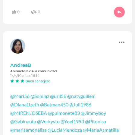
0
0
AndreaB
Animadora de la comunidad
13/3/19 a las 16:14
Buen consejero
@Mari56
‍
@Sonilaz
‍
@urll56
‍
@natyguillem
@DianaLizeth
‍
@Batman450
‍
@Juli1986
@MIRENJOSEBA
‍
@pulmonete83
‍
@Jimmyboy
@Gabinauta
‍
@Verkysto
‍
@Yoel1993
‍
@Pitonisa
@marisamonalisa
‍
@LuciaMendoza
‍
@MariaAsmatilla