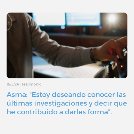
15/5/24
|
Testimonio
Asma: "Estoy deseando conocer las
últimas investigaciones y decir que
he contribuido a darles forma".