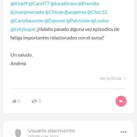
@Kiski9
‍
@Carol77
‍
@karathrace
‍
@Eternity
@Juanjmercado
‍
@Chicae
‍
@angelrey
‍
@Chzc12
@CarlaSaucedo
‍
@Espome
‍
@Patrisiale
‍
@Louisa
@Letyluque
‍ ¿Habéis pasado alguna vez episodios de
fatiga importantes relacionados con el asma?
Un saludo,
Andrea
Ver la firma
0
0
Usuario desinscrito
13/3/19 a las 20:13