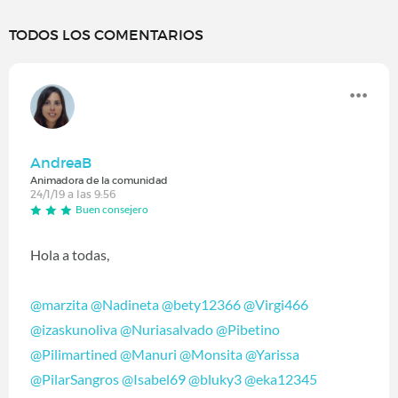
TODOS LOS COMENTARIOS
AndreaB
Animadora de la comunidad
24/1/19 a las 9:56
Buen consejero
Hola a todas,
@marzita
‍
@Nadineta
‍
@bety12366
‍
@Virgi466
@izaskunoliva
‍
@Nuriasalvado
‍
@Pibetino
@Pilimartined
‍
@Manuri
‍
@Monsita
‍
@Yarissa
@PilarSangros
‍
@Isabel69
‍
@bluky3
‍
@eka12345