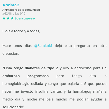
AndreaB
Animadora de la comunidad
3/12/18 a las 9:19
Buen consejero
Hola a todos y a todas,
Hace unos días
@Sarakoki
‍ dejó esta pregunta en otra
discusión:
"Hola tengo
diabetes de tipo 2
y voy a endocrino para un
embarazo programado
pero tengo alta la
hemoglobinaglucosilada y tengo que bajarla a 6 que puedo
hacer me inyectó insulina Lantus y la humalagog mañana
medio día y noche me baja mucho me podían ayudar a
solucionarlo"