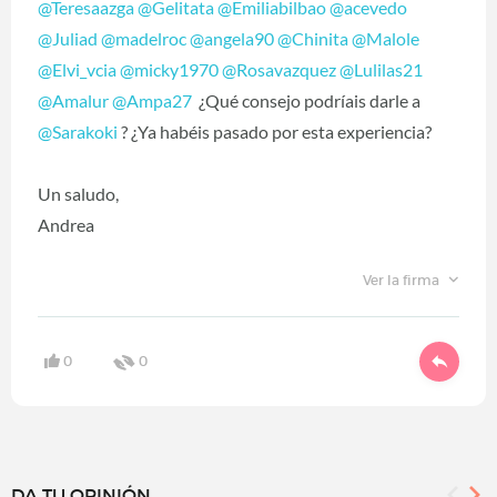
@Teresaazga
‍
@Gelitata
‍
@Emiliabilbao
‍
@acevedo
@Juliad
‍
@madelroc
‍
@angela90
‍
@Chinita
‍
@Malole
@Elvi_vcia
‍
@micky1970
‍
@Rosavazquez
‍
@Lulilas21
@Amalur
‍
@Ampa27
‍ ¿Qué consejo podríais darle a
@Sarakoki
‍ ? ¿Ya habéis pasado por esta experiencia?
Un saludo,
Andrea
Ver la firma
0
0
DA TU OPINIÓN