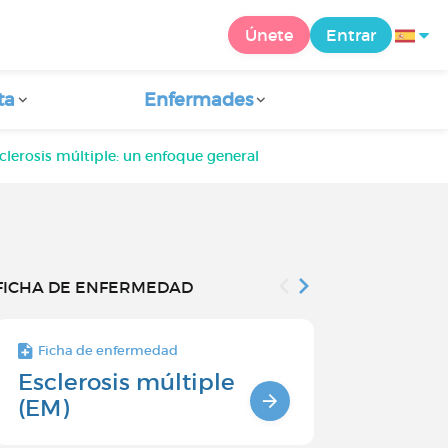
Únete
Entrar
ta
Enfermades
clerosis múltiple: un enfoque general
FICHA DE ENFERMEDAD
Ficha de enfermedad
Ficha de enfe
Esclerosis múltiple
DIAGNÓS
(EM)
LA ESCLE
MÚLTIPL