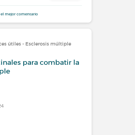
114
1
 el mejor comentario
es útiles - Esclerosis múltiple
Tratamien
inales para combatir la
Asesora
iple
Último comen
24
16397