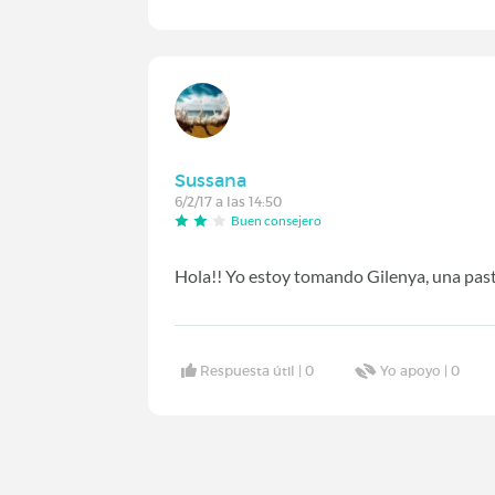
Sussana
6/2/17 a las 14:50
Buen consejero
Hola!! Yo estoy tomando Gilenya, una past
Respuesta útil |
0
Yo apoyo |
0