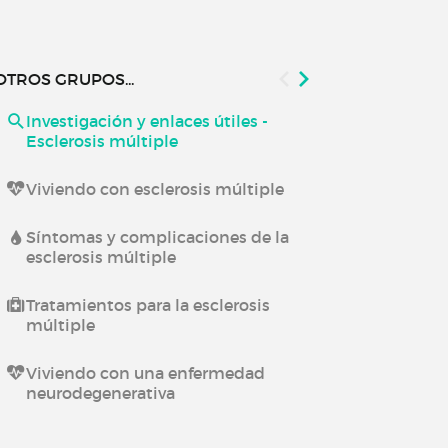
OTROS GRUPOS...
Investigación y enlaces útiles -
Viviendo co
Esclerosis múltiple
neurológica
Viviendo con esclerosis múltiple
Investigación
Enfermedade
Síntomas y complicaciones de la
esclerosis múltiple
Viviendo con
Tratamientos para la esclerosis
múltiple
Viviendo con una enfermedad
neurodegenerativa