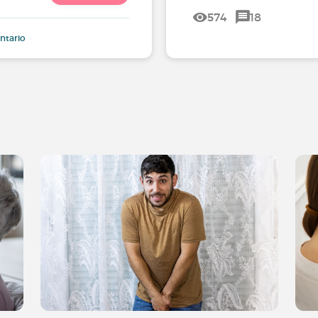
574
18
ntario