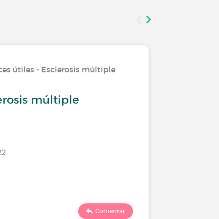
es útiles - Esclerosis múltiple
Investiga
erosis múltiple
Inviern
22
Último comen
Comentar