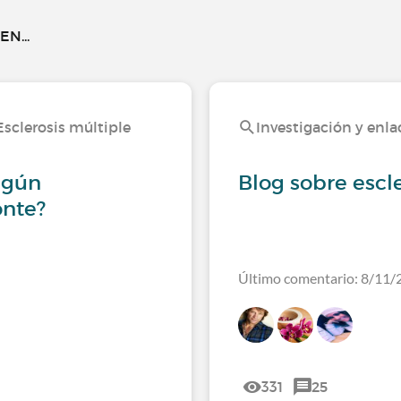
N...
 Esclerosis múltiple
Investigación y enlac
lgún
Blog sobre escl
onte?
Último comentario: 8/11/
331
25