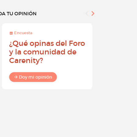
DA TU OPINIÓN
Encuesta
Encuesta
¿Qué opinas del Foro
Conviér
y la comunidad de
embajad
Carenity?
Carenity
diferenc
comuni
Doy mi opinión
Doy mi o