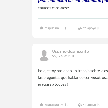
[Este contenido ha sido moderado pues
Saludos cordiales!!
Respuesta útil |
0
Yo apoyo |
0
Usuario desinscrito
5/2/17 a las 19:09
hola, estoy haciendo un trabajo sobre la e
las preguntas que hablando con vosotros..
graciass a todoss !
Respuesta útil |
0
Yo apoyo |
0