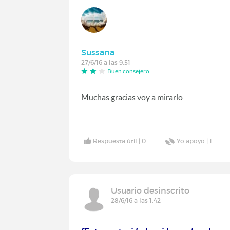
Sussana
27/6/16 a las 9:51
Buen consejero
Muchas gracias voy a mirarlo
Respuesta útil |
0
Yo apoyo |
1
Usuario desinscrito
28/6/16 a las 1:42