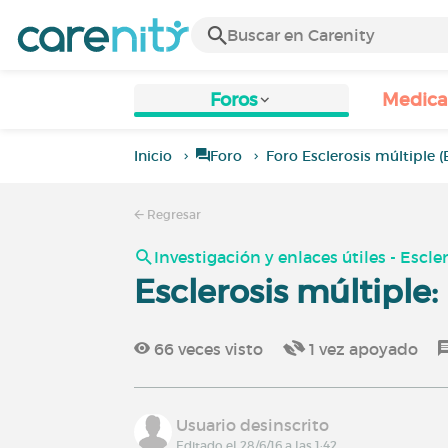
Foros
Medic
Inicio
Foro
Foro Esclerosis múltiple 
Regresar
Investigación y enlaces útiles - Escle
Esclerosis múltiple
66
veces visto
1
vez apoyado
Usuario desinscrito
Editado el 28/6/16 a las 1:42