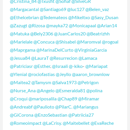
@Cristina_84
@Txusfit
@Sofiaf
@SilveGR
@Margacantal
@Santiago69
@luc127
@Belen_vaz
@Ethelcebrian
@Tedemateos
@Mikeltxo
@Sasy_Dusan
@Zazugt
@Rizosa
@mayka72
@Monicapaal
@Arian14
@Matuka
@Bely2306
@JuanCarlos20
@Beatrizhh
@Marielale
@Concuca
@Shisabel
@Maromval
@rogoal
@Maprgama
@MarinaDelCurto
@VirginiaGarcia
@Jesua84
@LauraT
@Resurrecion
@Lamaca
@Patriciasr
@Esther
.
@Israali
@-kiko
-
@Mariapat
@Ylenial
@rociofastias
@Jeyllo
@aaron_brownlow
@Maitea2
@Tamysm
@Salva1973
@Petrigon
@Nurse_Ana
@Angelo
@Esmeralda81
@polina
@Croqui
@mariposalila
@Chap89
@Miramar
@Andreabf
@Paulioto
@PilarC.
@Mariangus
@GiCorona
@EnzoSebastian
@Patriicia27
@Romeoimpact
@LaCrisy.
@Maitebellet
@EvaReche