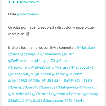
Buen consejero
Hola
@fredromano
Gracias por haber creado esta discusión y espero que
estés bien.
😊
Invito a los miembros con EM a comentar:
@Martitarz
@Silviacg
@Shigella
@Silviahmdv
@Visicc
@DeEspartinas
@Maryajo73
@Galandina
@fredromano
@SilviaCastro
@Sarass
@Madabout76
@Madabout_76
@Callesol
@jgarric
@Salconm
@Jose1983
@Millie
@Titi51
@MarijoGF
@Cris1990
@Elenap
@Guio93
@Laurape
@Natagayega
@Moon89
@JUANMA69
@Victoria17
@MontseEntenza
@Irinabg
@Naii111
@Yanira23
@Susanapm
@MiniNayta