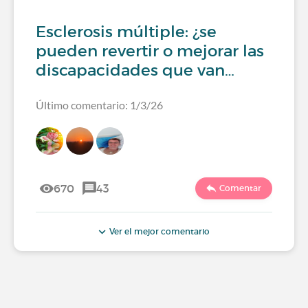
Esclerosis múltiple: ¿se
pueden revertir o mejorar las
discapacidades que van…
Último comentario: 1/3/26
670
43
Comentar
Ver el mejor comentario