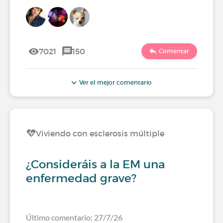
7021
150
Comentar
Ver el mejor comentario
Viviendo con esclerosis múltiple
¿Consideráis a la EM una
enfermedad grave?
Último comentario: 27/7/26