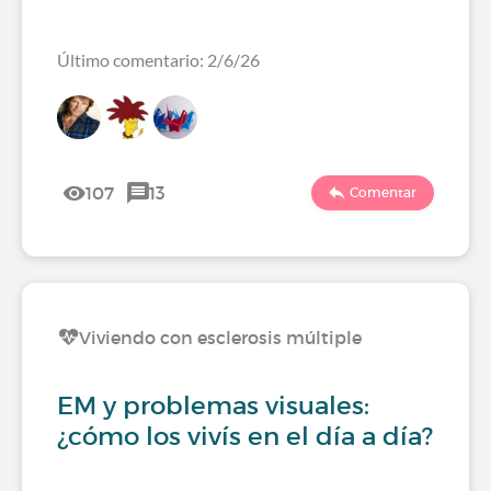
Último comentario: 2/6/26
107
13
Comentar
Viviendo con esclerosis múltiple
EM y problemas visuales:
¿cómo los vivís en el día a día?