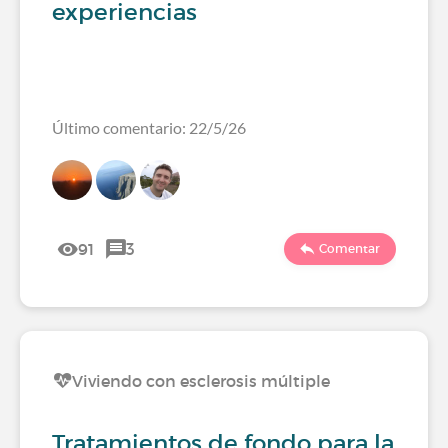
experiencias
Último comentario: 22/5/26
91
3
Comentar
Viviendo con esclerosis múltiple
Tratamientos de fondo para la