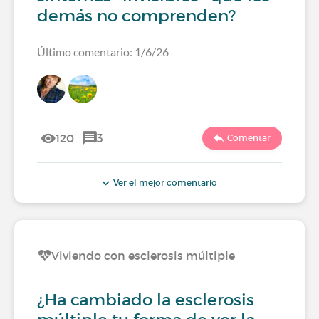
demás no comprenden?
Último comentario: 1/6/26
120
3
Comentar
Ver el mejor comentario
Viviendo con esclerosis múltiple
¿Ha cambiado la esclerosis