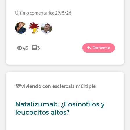
Último comentario: 29/5/26
45
3
Comentar
Viviendo con esclerosis múltiple
Natalizumab: ¿Eosinofilos y
leucocitos altos?