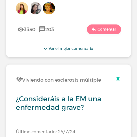
3350
203
Comentar
Ver el mejor comentario
Viviendo con esclerosis múltiple
¿Consideráis a la EM una
enfermedad grave?
Último comentario: 25/7/24