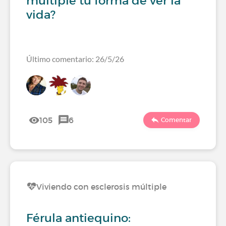
múltiple tu forma de ver la
vida?
Último comentario: 26/5/26
105
6
Comentar
Viviendo con esclerosis múltiple
Férula antiequino: