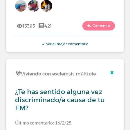
15395
421
Comentar
Ver el mejor comentario
Viviendo con esclerosis múltiple
¿Te has sentido alguna vez
discriminado/a causa de tu
EM?
Último comentario: 16/2/25