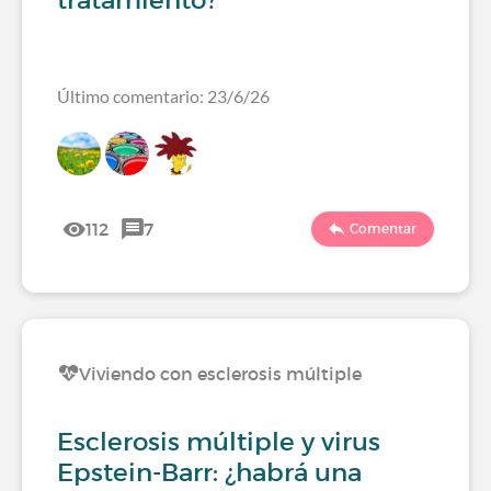
tratamiento?
Último comentario: 23/6/26
112
7
Comentar
Viviendo con esclerosis múltiple
Esclerosis múltiple y virus
Epstein-Barr: ¿habrá una