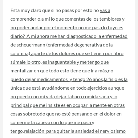
Esta muy claro que si no pasas por esto no
vas a
comprenderlo,a mi lo que comentas de los temblores y
no poder andar por el momento no me pasa,lo tuyo es
diario? A mi ahora me han diagnosticado la enfermedad
de scheuermann (enfermedad degenerativa de la
columna) aparte de los dolores que se tienen por fibro
súmale lo otro, es inaguantable y me tengo que
mentalizar en que todo esto tiene que ir a más,no
puedo dejar medicamentos y tengo 26 años,la fisio es la
única que está ayudándome en todo,ejercicios aunque
no pueda con mi vida,dejar tabaco,comida sana y lo
principal que me insiste es en ocupar la mente en otras
cosas sobretodo que no esté pensando en el dolor en
comerme la cabeza con lo que me pasa y
tengo,relajación para quitar la ansiedad el nerviosismo