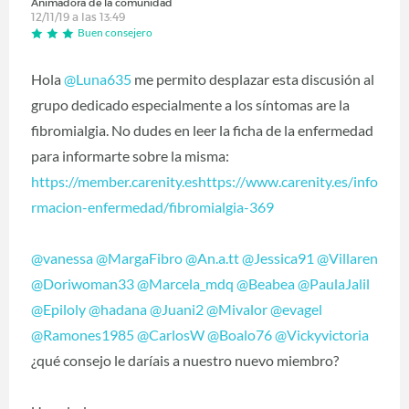
Animadora de la comunidad
12/11/19 a las 13:49
Buen consejero
Hola
@Luna635
‍ me permito desplazar esta discusión al
grupo dedicado especialmente a los síntomas are la
fibromialgia. No dudes en leer la ficha de la enfermedad
para informarte sobre la misma:
https://member.carenity.eshttps://www.carenity.es/info
rmacion-enfermedad/fibromialgia-369
@vanessa
‍
@MargaFibro
‍
@An.a.tt
‍
@Jessica91
‍
@Villaren
@Doriwoman33
‍
@Marcela_mdq
‍
@Beabea
‍
@PaulaJalil
@Epiloly
‍
@hadana
‍
@Juani2
‍
@Mivalor
‍
@evagel
@Ramones1985
‍
@CarlosW
‍
@Boalo76
‍
@Vickyvictoria
¿qué consejo le daríais a nuestro nuevo miembro?