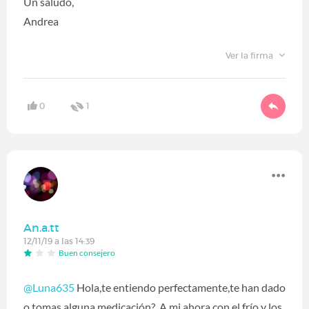
Un saludo,
Andrea
Ver la firma
0
1
An.a.tt
12/11/19 a las 14:39
Buen consejero
@Luna635
Hola,te entiendo perfectamente,te han dado
o tomas alguna medicación? A mi ahora con el frío y los