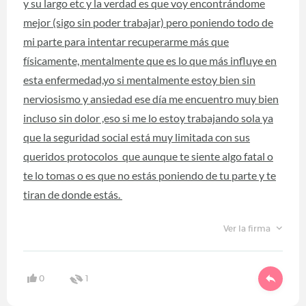
y su largo etc y la verdad es que voy encontrándome
mejor (sigo sin poder trabajar) pero poniendo todo de
mi parte para intentar recuperarme más que
físicamente, mentalmente que es lo que más influye en
esta enfermedad,yo si mentalmente estoy bien sin
nerviosismo y ansiedad ese día me encuentro muy bien
incluso sin dolor ,eso si me lo estoy trabajando sola ya
que la seguridad social está muy limitada con sus
queridos protocolos que aunque te siente algo fatal o
te lo tomas o es que no estás poniendo de tu parte y te
tiran de donde estás.
Ver la firma
0
1