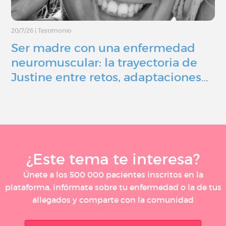
20/7/26
|
Testimonio
Ser madre con una enfermedad
neuromuscular: la trayectoria de
Justine entre retos, adaptaciones…
¿Este tema te interesa?
Únete a los 500 000 pacientes inscritos en la
plataforma, infórmate sobre tu enfermedad o la de tus
allegados y comparte con la comunidad