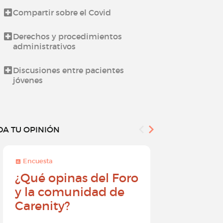
Compartir sobre el Covid
Novedades d
Derechos y procedimientos
Todo sobre l
administrativos
¿Cómo utiliz
Discusiones entre pacientes
jóvenes
DA TU OPINIÓN
Encuesta
Encuesta
¿Qué opinas del Foro
Conviér
y la comunidad de
embajad
Carenity?
Carenity
diferenc