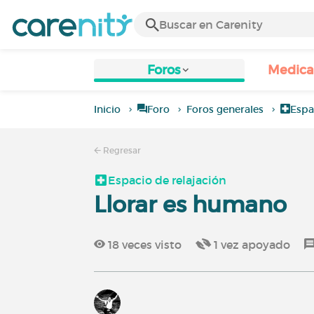
Foros
Medic
Inicio
Foro
Foros generales
Espa
Regresar
Espacio de relajación
Llorar es humano
18
veces visto
1
vez apoyado