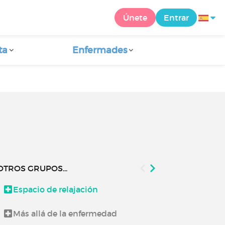
Únete
Entrar
ta
Enfermades
OTROS GRUPOS...
Espacio de relajación
Lo que te co
Más allá de la enfermedad
Noticias de 