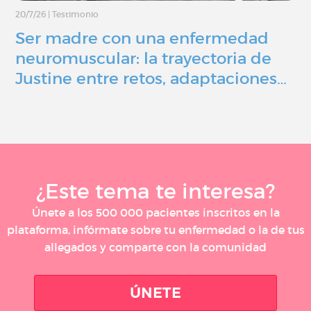
20/7/26
|
Testimonio
Ser madre con una enfermedad
neuromuscular: la trayectoria de
Justine entre retos, adaptaciones…
¿Este tema te interesa?
Únete a los 500 000 pacientes inscritos en la
plataforma, infórmate sobre tu enfermedad o la de tus
allegados y comparte con la comunidad
ÚNETE