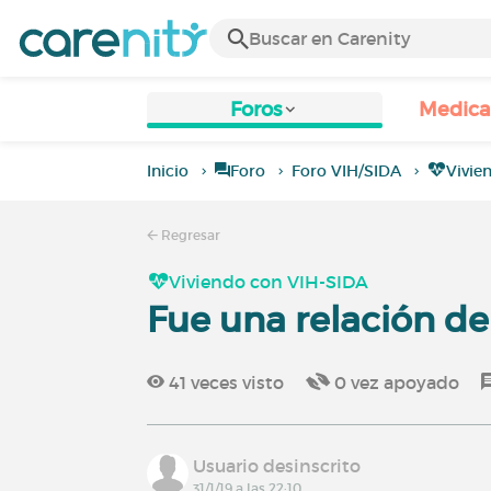
Foros
Medic
Inicio
Foro
Foro VIH/SIDA
Vivie
Regresar
Viviendo con VIH-SIDA
Fue una relación de
41
veces visto
0
vez apoyado
Usuario desinscrito
31/1/19 a las 22:10