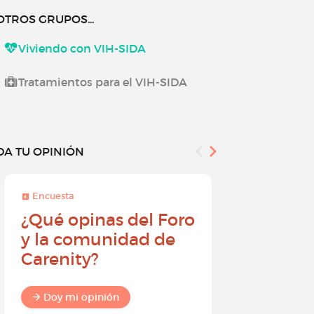
OTROS GRUPOS...
Viviendo con VIH-SIDA
Tratamientos para el VIH-SIDA
DA TU OPINIÓN
Encuesta
Encuesta
¿Qué opinas del Foro
Conviér
y la comunidad de
embajad
Carenity?
Carenity
diferenc
comuni
Doy mi opinión