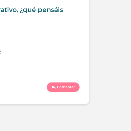
vativo, ¿qué pensáis
Triume
2
Último comen
1246
Comentar