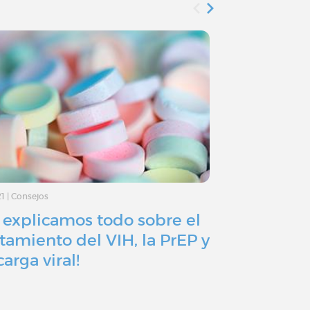
21
|
Consejos
30/11/20
|
Actualida
e explicamos todo sobre el
¿Hacia un 
atamiento del VIH, la PrEP y
lucha cont
carga viral!