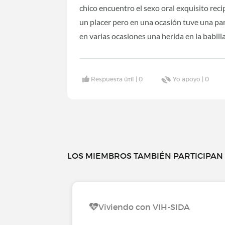
chico encuentro el sexo oral exquisito rec
un placer pero en una ocasión tuve una par
en varias ocasiones una herida en la babil
Respuesta útil |
0
Yo apoyo |
0
LOS MIEMBROS TAMBIÉN PARTICIPAN E
Viviendo con VIH-SIDA