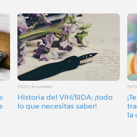
1/12/21
|
Actualidad
19/7/
:
Historia del VIH/SIDA: ¡todo
¡T
e
lo que necesitas saber!
tr
la 