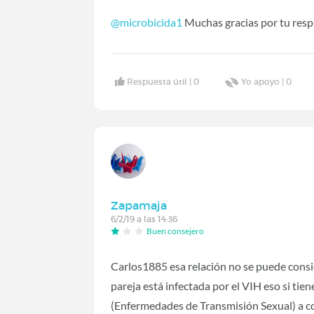
@microbicida1
Muchas gracias por tu resp
Respuesta útil |
0
Yo apoyo |
0
Zapamaja
6/2/19 a las 14:36
Buen consejero
Carlos1885 esa relación no se puede consi
pareja está infectada por el VIH eso si ti
(Enfermedades de Transmisión Sexual) a co