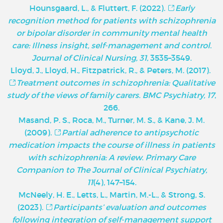
Hounsgaard, L., & Fluttert, F. (2022).
Early
recognition method for patients with schizophrenia
or bipolar disorder in community mental health
care: Illness insight, self-management and control
.
Journal of Clinical Nursing, 31
, 3535–3549.
Lloyd, J., Lloyd, H., Fitzpatrick, R., & Peters, M. (2017).
Treatment outcomes in schizophrenia: Qualitative
study of the views of family carers
.
BMC Psychiatry, 17
,
266.
Masand, P. S., Roca, M., Turner, M. S., & Kane, J. M.
(2009).
Partial adherence to antipsychotic
medication impacts the course of illness in patients
with schizophrenia: A review
.
Primary Care
Companion to The Journal of Clinical Psychiatry,
11
(4), 147–154.
McNeely, H. E., Letts, L., Martin, M.-L., & Strong, S.
(2023).
Participants’ evaluation and outcomes
following integration of self-management support