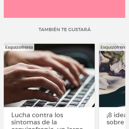
TAMBIÉN TE GUSTARÁ
Esquizofrenia
Esquizofrenia
Lucha contra los
¡8 ide
síntomas de la
sobre l