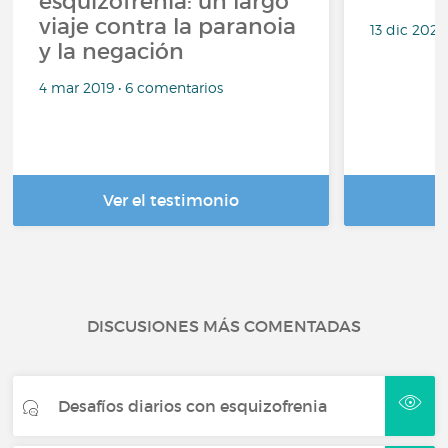
esquizofrenia: un largo
viaje contra la paranoia
13 dic 2021
y la negación
4 mar 2019 • 6 comentarios
Ver el testimonio
DISCUSIONES MÁS COMENTADAS
Desafíos diarios con esquizofrenia