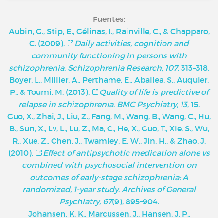
Fuentes:
Aubin, G., Stip, E., Gélinas, I., Rainville, C., & Chapparo,
C. (2009).
Daily activities, cognition and
community functioning in persons with
schizophrenia
.
Schizophrenia Research, 107
, 313–318.
Boyer, L., Millier, A., Perthame, E., Aballea, S., Auquier,
P., & Toumi, M. (2013).
Quality of life is predictive of
relapse in schizophrenia
.
BMC Psychiatry, 13
, 15.
Guo, X., Zhai, J., Liu, Z., Fang, M., Wang, B., Wang, C., Hu,
B., Sun, X., Lv, L., Lu, Z., Ma, C., He, X., Guo, T., Xie, S., Wu,
R., Xue, Z., Chen, J., Twamley, E. W., Jin, H., & Zhao, J.
(2010).
Effect of antipsychotic medication alone vs
combined with psychosocial intervention on
outcomes of early-stage schizophrenia: A
randomized, 1-year study
.
Archives of General
Psychiatry, 67
(9), 895–904.
Johansen, K. K., Marcussen, J., Hansen, J. P.,