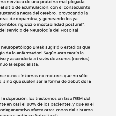
ema nervioso de una proteína mal plegada
al sitio de acumulación, con el consecuente
 sustancia negra del cerebro, provocando la
oras de dopamina, y generando los ya
emblor, rigidez e inestabilidad postural”,
del servicio de Neurología del Hospital
el neuropatólogo Braak sugirió 6 estadios que
gía de la enfermedad. Según esta teoría la
ivo y ascendería a través de axones (nervios)
nuó la especialista.
carse otros síntomas no motores que no sólo
 sino que suelen ser la forma de debut de la
, la depresión, los trastornos en fase REM del
te en casi el 80% de los pacientes, y que es el
rodegenerativo afecta otras zonas del sistema
nomo y entérico (intestinal).