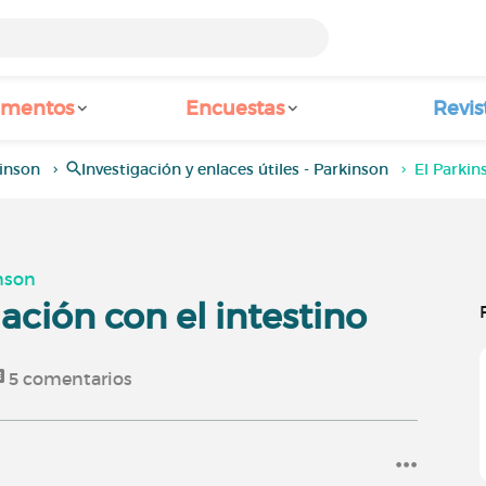
amentos
Encuestas
Revis
inson
Investigación y enlaces útiles - Parkinson
El Parkin
inson
lación con el intestino
5
comentarios