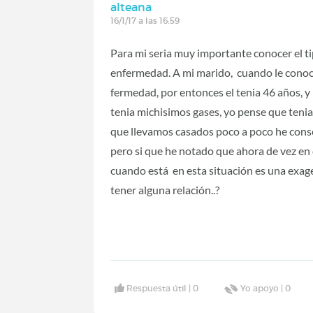
alteana
16/1/17 a las 16:59
Para mi seria muy importante conocer el t
enfermedad. A mi marido, cuando le conoci 
fermedad, por entonces el tenia 46 años, 
tenia michisimos gases, yo pense que tenia 
que llevamos casados poco a poco he cons
pero si que he notado que ahora de vez en
cuando está en esta situación es una exag
tener alguna relación..?
Respuesta útil |
0
Yo apoyo |
0