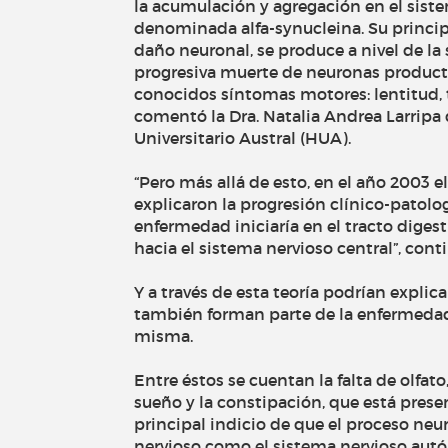
la acumulación y agregación en el sist
denominada alfa-synucleina. Su princip
daño neuronal, se produce a nivel de la
progresiva muerte de neuronas product
conocidos síntomas motores: lentitud, t
comentó la Dra. Natalia Andrea Larripa 
Universitario Austral (HUA).
“Pero más allá de esto, en el año 2003 
explicaron la progresión clínico-patolo
enfermedad iniciaría en el tracto digest
hacia el sistema nervioso central”, conti
Y a través de esta teoría podrían expli
también forman parte de la enfermedad,
misma.
Entre éstos se cuentan la falta de olfato
sueño y la constipación, que está presen
principal indicio de que el proceso neu
nervioso como el sistema nervioso autó