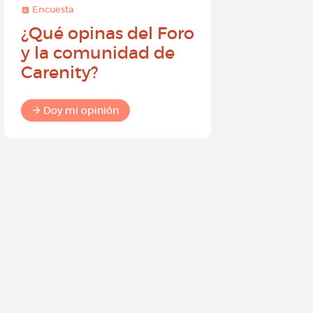
Encuesta
Encuesta
¿Qué opinas del Foro
Conviér
y la comunidad de
embajad
Carenity?
Carenity
diferenc
comuni
Doy mi opinión
Doy mi o