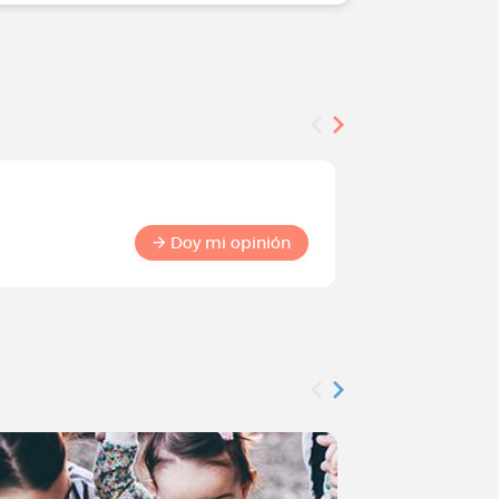
Encuesta
Conviért
Doy mi opinión
comuni