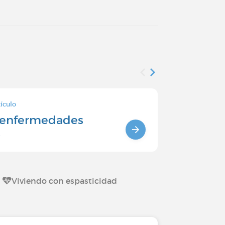
ículo
Ficha de enfe
s enfermedades
Tipos de
s
cardiovas
Viviendo con espasticidad