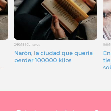
2/10/18
|
Consejos
8/8/1
Narón, la ciudad que quería
En
perder 100000 kilos
ti
……
so