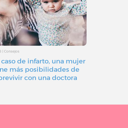
8
|
Consejos
19/7/18
|
Testimonio
 caso de infarto, una mujer
Ataque al 
ene más posibilidades de
sueños aú
brevivir con una doctora
infarto"