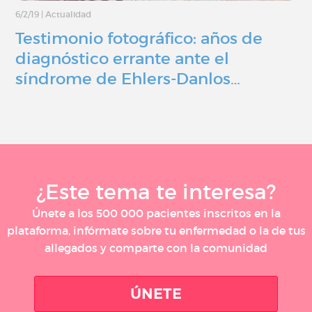
6/2/19
|
Actualidad
Testimonio fotográfico: años de
diagnóstico errante ante el
síndrome de Ehlers-Danlos…
¿Este tema te interesa?
Únete a los 500 000 pacientes inscritos en la
plataforma, infórmate sobre tu enfermedad o la de tus
allegados y comparte con la comunidad
ÚNETE