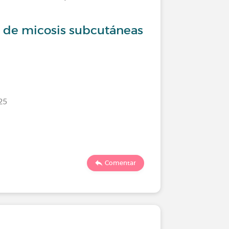
n de micosis subcutáneas
25
Comentar