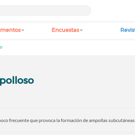
amentos
Encuestas
Revis
so
polloso
co frecuente que provoca la formación de ampollas subcutáneas e