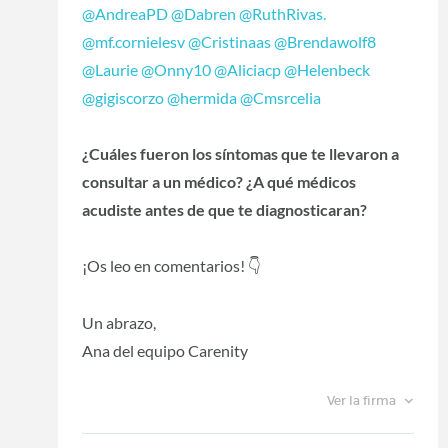
@AndreaPD
@Dabren
@RuthRivas.
@mf.cornielesv
@Cristinaas
@Brendawolf8
@Laurie
@Onny10
@Aliciacp
@Helenbeck
@gigiscorzo
@hermida
@Cmsrcelia
¿Cuáles fueron los síntomas que te llevaron a
consultar a un médico? ¿A qué médicos
acudiste antes de que te diagnosticaran?
¡Os leo en comentarios!
👇
Un abrazo,
Ana del equipo Carenity
Ver la firma