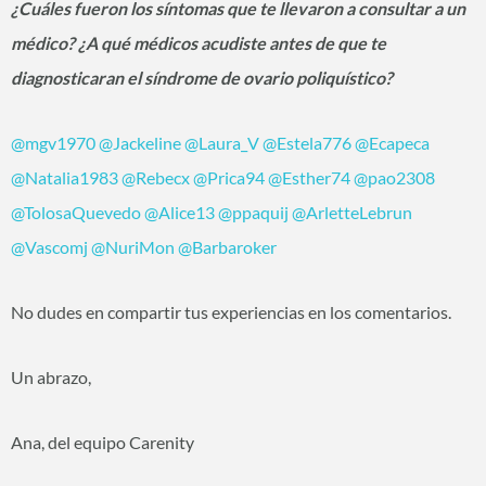
¿Cuáles fueron los síntomas que te llevaron a consultar a un
médico? ¿A qué médicos acudiste antes de que te
diagnosticaran el síndrome de ovario poliquístico?
@mgv1970
@Jackeline
@Laura_V
@Estela776
@Ecapeca
@Natalia1983
@Rebecx
@Prica94
@Esther74
@pao2308
@TolosaQuevedo
@Alice13
@ppaquij
@ArletteLebrun
@Vascomj
@NuriMon
@Barbaroker
No dudes en compartir tus experiencias en los comentarios.
Un abrazo,
Ana, del equipo Carenity