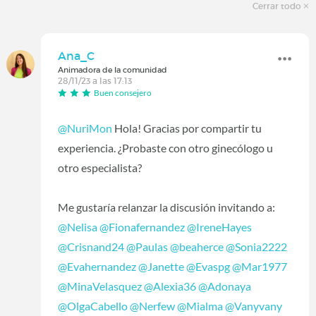
Cerrar todo
Ana_C
Animadora de la comunidad
28/11/23 a las 17:13
Buen consejero
@NuriMon
Hola! Gracias por compartir tu
experiencia. ¿Probaste con otro ginecólogo u
otro especialista?
Me gustaría relanzar la discusión invitando a:
@Nelisa
@Fionafernandez
@IreneHayes
@Crisnand24
@Paulas
@beaherce
@Sonia2222
@Evahernandez
@Janette
@Evaspg
@Mar1977
@MinaVelasquez
@Alexia36
@Adonaya
@OlgaCabello
@Nerfew
@Mialma
@Vanyvany