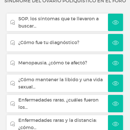
SÍNDROME DEL OVARIO POLIQUÍSTICO EN EL FORO
Penfigoide ampolloso
SOP, los síntomas que te llevaron a
Polineuropatía desmielinizante
buscar...
inflamatoria crónica
¿Cómo fue tu diagnóstico?
Acromegalia
Menopausia, ¿cómo te afectó?
Colangitis biliar primaria
¿Cómo mantener la libido y una vida
sexual...
Enfermedades raras, ¿cuáles fueron
los...
Enfermedades raras y la distancia:
¿cómo...