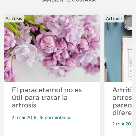
Artrosis
Artrosis
El paracetamol no es
Artriti
útil para tratar la
artrosi
artrosis
parece
difere
21 mar 2016 • 18 comentarios
2 mar 2022