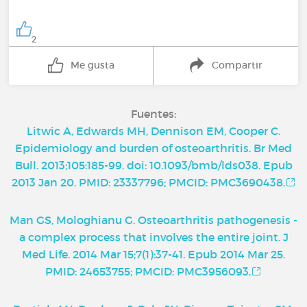
2
Me gusta
Compartir
Fuentes:
Litwic A, Edwards MH, Dennison EM, Cooper C.
Epidemiology and burden of osteoarthritis. Br Med
Bull. 2013;105:185-99. doi: 10.1093/bmb/lds038. Epub
2013 Jan 20. PMID: 23337796; PMCID: PMC3690438.
Man GS, Mologhianu G. Osteoarthritis pathogenesis -
a complex process that involves the entire joint. J
Med Life. 2014 Mar 15;7(1):37-41. Epub 2014 Mar 25.
PMID: 24653755; PMCID: PMC3956093.