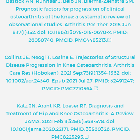
Bastick AN, Runhaar J, Belo JN, Bierma-Zeinstra SM.
Prognostic factors for progression of clinical
osteoarthritis of the knee: a systematic review of
observational studies. Arthritis Res Ther. 2015 Jun
8;17(1):152. doi: 10.1186/s13075-015-0670-x. PMID:
26050740; PMCID: PMC4483213.
Collins JE, Neogi T, Losina E. Trajectories of Structural
Disease Progression in Knee Osteoarthritis. Arthritis
Care Res (Hoboken). 2021 Sep;73(9):1354-1362. doi:
10.1002/acr.24340. Epub 2021 Jul 27. PMID: 32491247;
PMCID: PMC7710564.
Katz JN, Arant KR, Loeser RF. Diagnosis and
Treatment of Hip and Knee Osteoarthritis: A Review.
JAMA. 2021 Feb 9;325(6):568-578. doi:
10.1001/jama.2020.22171. PMID: 33560326; PMCID:
PMC8225295.