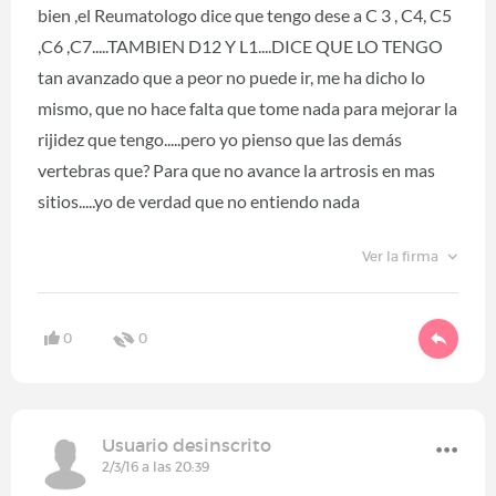
bien ,el Reumatologo dice que tengo dese a C 3 , C4, C5
,C6 ,C7.....TAMBIEN D12 Y L1....DICE QUE LO TENGO
tan avanzado que a peor no puede ir, me ha dicho lo
mismo, que no hace falta que tome nada para mejorar la
rijidez que tengo.....pero yo pienso que las demás
vertebras que? Para que no avance la artrosis en mas
sitios.....yo de verdad que no entiendo nada
Ver la firma
0
0
Usuario desinscrito
2/3/16 a las 20:39