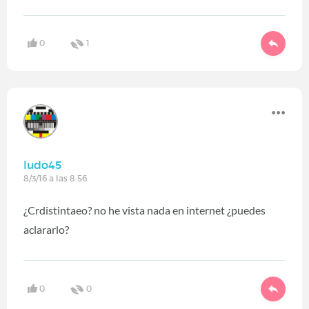
0
1
ludo45
8/3/16 a las 8:56
¿Crdistintaeo? no he vista nada en internet ¿puedes
aclararlo?
0
0