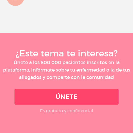
¿Este tema te interesa?
Únete a los 500 000 pacientes inscritos en la
plataforma, infórmate sobre tu enfermedad o la de tus
allegados y comparte con la comunidad
ÚNETE
Es gratuito y confidencial