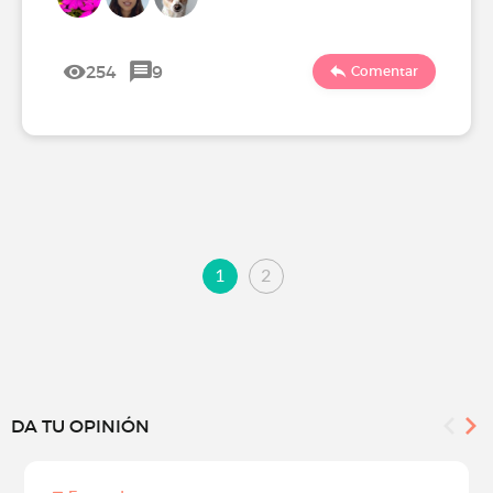
254
9
Comentar
1
2
DA TU OPINIÓN