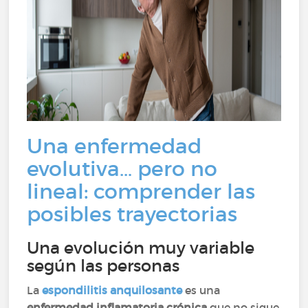
Una enfermedad
evolutiva… pero no
lineal: comprender las
posibles trayectorias
Una evolución muy variable
según las personas
La
espondilitis anquilosante
es una
enfermedad inflamatoria crónica
que no sigue