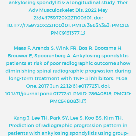
ankylosing spondylitis: a longitudinal study. Ther
Adv Musculoskelet Dis. 2022 May
23;14:1759720X221100301. doi:
10.1177/1759720X221100301. PMID: 35634353; PMCID:
PMC9131377.
Maas F, Arends S, Wink FR, Bos R, Bootsma H,
Brouwer E, Spoorenberg A. Ankylosing spondylitis
patients at risk of poor radiographic outcome show
diminishing spinal radiographic progression during
long-term treatment with TNF-α inhibitors. PLoS
One. 2017 Jun 22;12(6):e0177231. doi:
10.1371/journal.pone.0177231. PMID: 28640818; PMCID:
PMC5480831.
Kang J, Lee TH, Park SY, Lee S, Koo BS, Kim TH.
Prediction of radiographic progression pattern in
patients with ankylosing spondylitis using group-