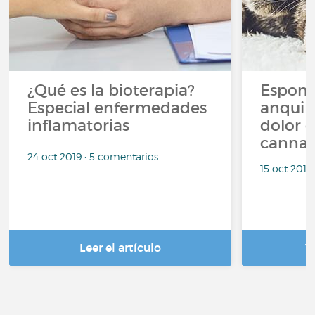
¿Qué es la bioterapia?
Espondi
Especial enfermedades
anquilo
inflamatorias
dolor c
cannab
24 oct 2019 • 5 comentarios
15 oct 2018
Leer el artículo
V