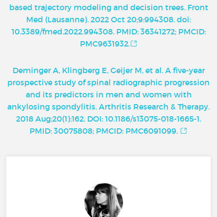
based trajectory modeling and decision trees. Front
Med (Lausanne). 2022 Oct 20;9:994308. doi:
10.3389/fmed.2022.994308. PMID: 36341272; PMCID:
PMC9631932.
Deminger A, Klingberg E, Geijer M, et al. A five-year
prospective study of spinal radiographic progression
and its predictors in men and women with
ankylosing spondylitis. Arthritis Research & Therapy.
2018 Aug;20(1):162. DOI: 10.1186/s13075-018-1665-1.
PMID: 30075808; PMCID: PMC6091099.