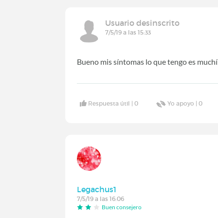
Usuario desinscrito
7/5/19 a las 15:33
Bueno mis síntomas lo que tengo es muchí
Respuesta útil |
0
Yo apoyo |
0
Legachus1
7/5/19 a las 16:06
Buen consejero