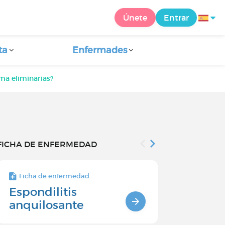
Únete
Entrar
ta
Enfermades
ma eliminarias?
FICHA DE ENFERMEDAD
Ficha de enfermedad
Ficha de enfe
Espondilitis
Espondili
anquilosante
anquilosa
bioterapi