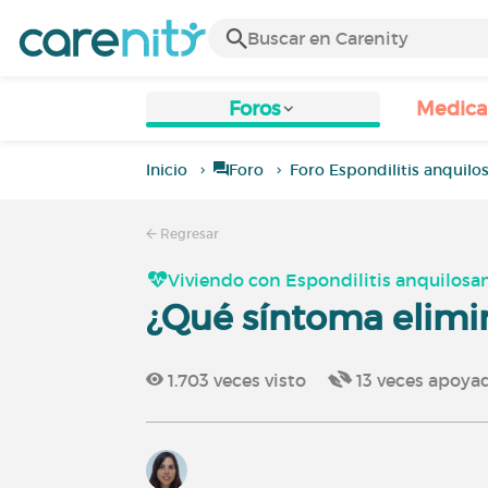
Foros
Medic
Inicio
Foro
Foro Espondilitis anquilo
Regresar
Viviendo con Espondilitis anquilosa
¿Qué síntoma elimi
1.703
veces visto
13
veces apoya