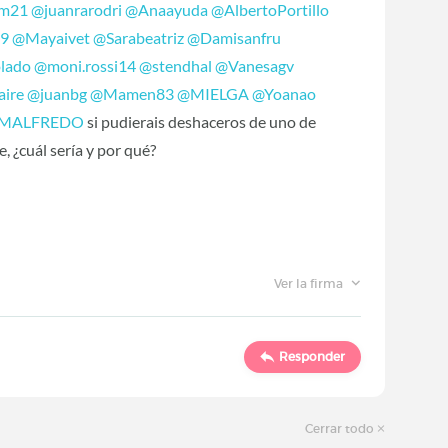
sm21
‍
@juanrarodri
‍
@Anaayuda
‍
@AlbertoPortillo
69
‍
@Mayaivet
‍
@Sarabeatriz
‍
@Damisanfru
lado
‍
@moni.rossi14
‍
@stendhal
‍
@Vanesagv
aire
‍
@juanbg
‍
@Mamen83
‍
@MIELGA
‍
@Yoanao
MALFREDO
‍ si pudierais deshaceros de uno de
, ¿cuál sería y por qué?
Ver la firma
Responder
Cerrar todo