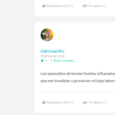
Respuesta útil |
0
Yo apoyo |
1
Damisanfru
7/5/19 a las 13:32
Buen consejero
Los episiodios de brotes fuertes inflamator
que me invalidan y provocan mi baja labora
Respuesta útil |
0
Yo apoyo |
0