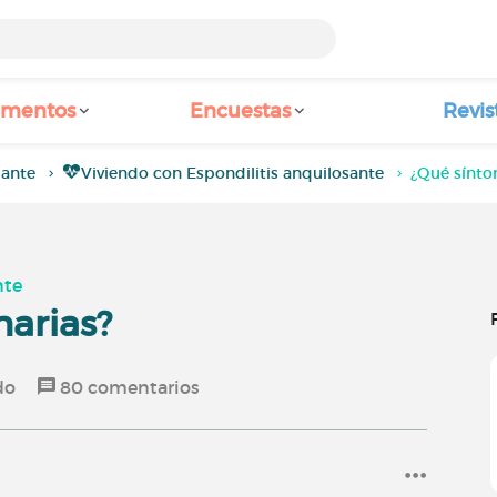
amentos
Encuestas
Revis
sante
Viviendo con Espondilitis anquilosante
¿Qué sínto
nte
narias?
do
80
comentarios