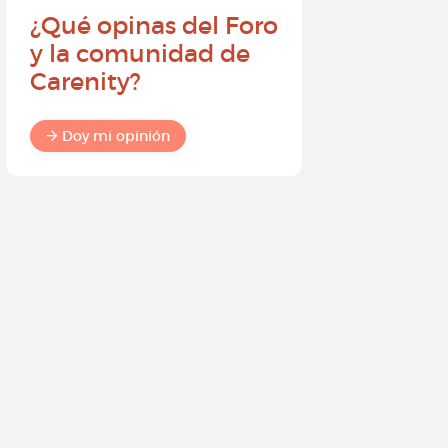
¿Qué opinas del Foro
Conviér
y la comunidad de
embajad
Carenity?
Carenity
diferenc
comuni
Doy mi opinión
Doy mi o