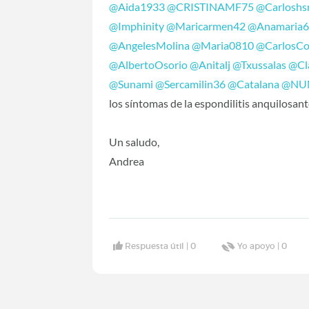
@Aida1933
‍
@CRISTINAMF75
‍
@Carlosh
@Imphinity
‍
@Maricarmen42
‍
@Anamaria
@AngelesMolina
‍
@Maria0810
‍
@CarlosCo
@AlbertoOsorio
‍
@Anitalj
‍
@Txussalas
‍
@Cl
@Sunami
‍
@Sercamilin36
‍
@Catalana
‍
@NU
los síntomas de la espondilitis anquilosante
Un saludo,
Andrea
Respuesta útil |
0
Yo apoyo |
0