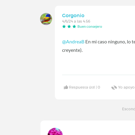
Gorgonio
4/6/24 a las 4:56
Buen consejero
@AndreaB
En mi caso ninguno, lo t
creyente).
Respuesta útil |
0
Yo apoyo
Escond