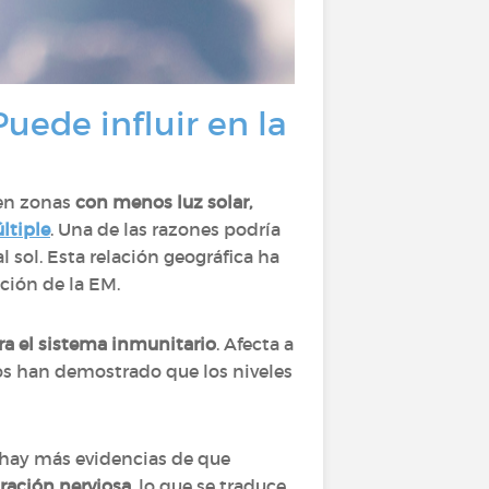
uede influir en la
 en zonas
con menos luz solar,
ltiple
. Una de las razones podría
l sol. Esta relación geográfica ha
ución de la EM.
a el sistema inmunitario
. Afecta a
ios han demostrado que los niveles
z hay más evidencias de que
aración nerviosa
, lo que se traduce