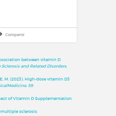
Compartir
he association between vitamin D
 Sclerosis and Related Disorders
,
ry, E. M. (2023). High-dose vitamin D3
icalMedicine
,
59
.
1). Impact of Vitamin D Supplementation
 multiple sclerosis: