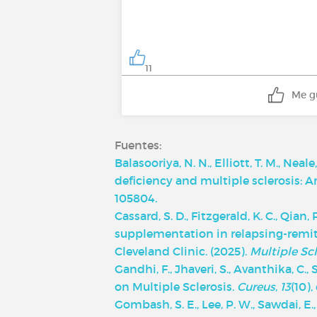
11
Me g
Fuentes:
Balasooriya, N. N., Elliott, T. M., Nea
deficiency and multiple sclerosis: 
105804.
Cassard, S. D., Fitzgerald, K. C., Qian
supplementation in relapsing-remitti
‌Cleveland Clinic. (2025).
Multiple Sc
Gandhi, F., Jhaveri, S., Avanthika, C.,
on Multiple Sclerosis.
Cureus
,
13
(10),
Gombash, S. E., Lee, P. W., Sawdai, E.,