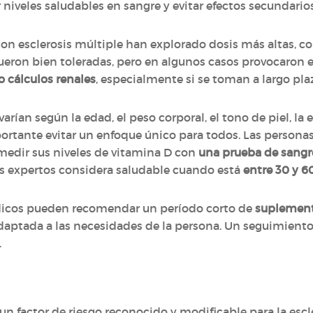
niveles saludables en sangre y evitar efectos secundarios
n esclerosis múltiple han explorado dosis más altas, co
ueron bien toleradas, pero en algunos casos provocaron
o cálculos renales
, especialmente si se toman a largo pla
rían según la edad, el peso corporal, el tono de piel, la e
importante evitar un enfoque único para todos. Las persona
 medir sus niveles de vitamina D con
una prueba de sangr
los expertos considera saludable cuando está
entre 30 y 
médicos pueden recomendar un período corto de
suplementa
aptada a las necesidades de la persona. Un seguimiento 
.
un factor de riesgo reconocido y modificable para la escl