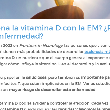
na la vitamina D con la EM? ¿P
 enfermedad?
en 2022 en
Frontiers in Neurology
, las personas que viven
r
, tienen más probabilidades de desarrollar
esclerosis mú
amina D
, un nutriente que el cuerpo genera al exponerse a
tigar cómo influye la vitamina D en el desarrollo y la evol
su papel en la
salud ósea
, pero también es
importante par
infocitos T, que están implicados en la EM. Varios estud
 a un
mayor riesgo de desarrollar esta enfermedad
.
itamina D podría ayudar a controlar la afección. Cada ve
e vitamina D
puede reducir las
recaídas y favorecer la rep