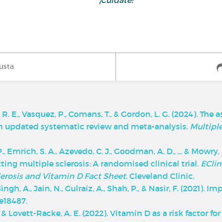
¡Cuídate!
usta
le, R. E., Vasquez, P., Comans, T., & Gordon, L. G. (2024). T
An updated systematic review and meta-analysis.
Multiple
, P., Emrich, S. A., Azevedo, C. J., Goodman, A. D., ... & Mow
ng multiple sclerosis: A randomised clinical trial.
EClin
lerosis and Vitamin D Fact Sheet.
Cleveland Clinic.
 Singh, A., Jain, N., Gulraiz, A., Shah, P., & Nasir, F. (202
 e18487.
 & Lovett-Racke, A. E. (2022). Vitamin D as a risk factor for