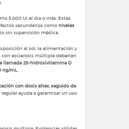
.
mo 5.000 UI al día o más. Estas
 efectos secundarios como
niveles
zo sin supervisión médica.
xposición al sol, la alimentación y
s con esclerosis múltiple deberían
e llamada
25-hidroxivitamina D
60 ng/mL
.
ción con dosis altas, seguido de
regular ayuda a garantizar un uso
erosis múltiple. Evidencias sólidas