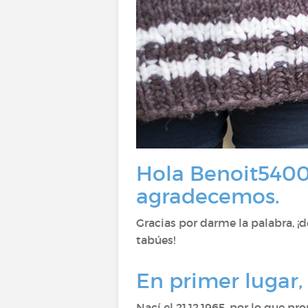
Hola Benoit54000,
agradecemos.
Gracias por darme la palabra, ¡
tabúes!
En primer lugar,
Nací el 21.12.1965, por lo que 