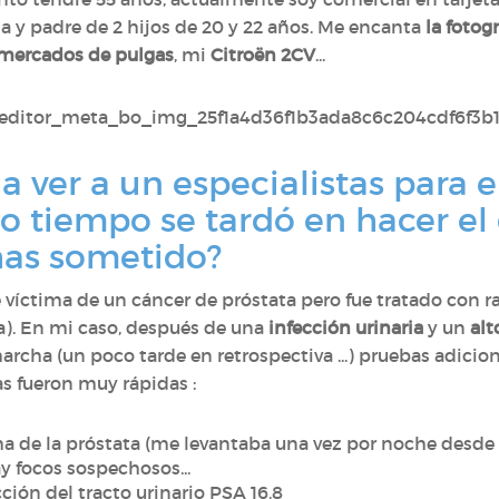
a y padre de 2 hijos de 20 y 22 años. Me encanta
la fotogr
mercados de pulgas
, mi
Citroën 2CV
...
a ver a un especialistas para e
o tiempo se tardó en hacer el
has sometido?
 víctima de un cáncer de próstata pero fue tratado con 
ta). En mi caso, después de una
infección urinaria
y un
alt
rcha (un poco tarde en retrospectiva ...) pruebas adicio
bas fueron muy rápidas :
a de la próstata (me levantaba una vez por noche desde 
y focos sospechosos...
ción del tracto urinario PSA 16.8