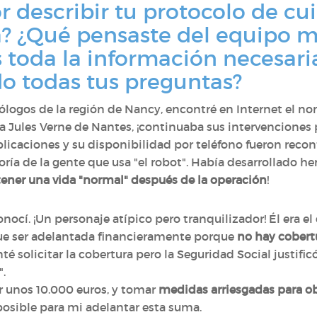
or describir tu protocolo de cu
? ¿Qué pensaste del equipo m
 toda la información necesaria
 todas tus preguntas?
ólogos de la región de Nancy, encontré en Internet el no
ica Jules Verne de Nantes, ¡continuaba sus intervenciones 
xplicaciones y su disponibilidad por teléfono fueron recon
yoría de la gente que usa "el robot". Había desarrollado h
ner una vida "normal" después de la operación
!
ocí. ¡Un personaje atípico pero tranquilizador! Él era e
que ser adelantada financieramente porque
no hay cobertu
nté solicitar la cobertura pero la Seguridad Social justifi
".
ar unos 10.000 euros, y tomar
medidas arriesgadas para o
posible para mi adelantar esta suma.