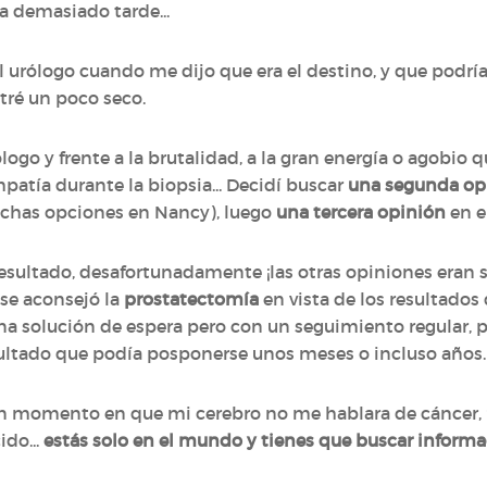
a demasiado tarde...
l urólogo cuando me dijo que era el destino, y que podría
ntré un poco seco.
go y frente a la brutalidad, a la gran energía o agobio que
empatía durante la biopsia... Decidí buscar
una segunda op
uchas opciones en Nancy), luego
una tercera opinión
en e
sultado, desafortunadamente ¡las otras opiniones eran s
 se aconsejó la
prostatectomía
en vista de los resultados
na solución de espera pero con un seguimiento regular,
esultado que podía posponerse unos meses o incluso años.
n momento en que mi cerebro no me hablara de cáncer, 
ido...
estás solo en el mundo y tienes que buscar inform