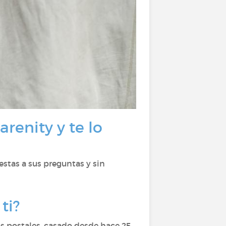
renity y te lo
estas a sus preguntas y sin
ti?
tas postales, casado desde hace 25