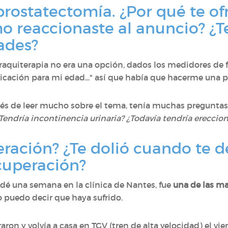
prostatectomía. ¿Por qué te of
 reaccionaste al anuncio? ¿T
ades?
braquiterapia no era una opción, dados los medidores de f
dicación para mi edad..." así que había que hacerme una 
ués de leer mucho sobre el tema, tenía muchas pregunta
Tendría incontinencia urinaria? ¿Todavía tendría ereccion
ración? ¿Te dolió cuando te d
cuperación?
edé una semana en la clínica de Nantes, fue
una de las m
 puedo decir que haya sufrido.
ron y volvía a casa en TGV (tren de alta velocidad) el v