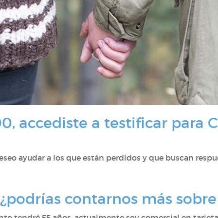
 accediste a testificar para Ca
deseo ayudar a los que están perdidos y que buscan respu
 ¿podrías contarnos más sobre 
pronto tendré 55 años, actualmente soy comercial en tarje