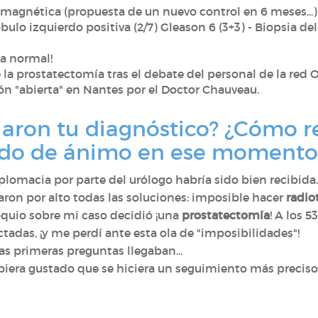
 magnética (propuesta de un nuevo control en 6 meses...)
bulo izquierdo positiva (2/7) Gleason 6 (3+3) - Biopsia del
ía normal!
la prostatectomía tras el debate del personal de la red 
ón "abierta" en Nantes por el Doctor Chauveau.
aron tu diagnóstico? ¿Cómo r
tado de ánimo en ese momento
omacia por parte del urólogo habría sido bien recibida
saron por alto todas las soluciones: imposible hacer
radio
loquio sobre mi caso decidió ¡una
prostatectomía
! A los 
ctadas, ¡y me perdí ante esta ola de "imposibilidades"!
s primeras preguntas llegaban...
biera gustado que se hiciera un seguimiento más preciso 