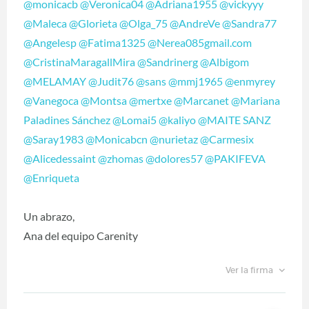
@monicacb
@Veronica04
@Adriana1955
@vickyyy
@Maleca
@Glorieta
@Olga_75
@AndreVe
@Sandra77
@Angelesp
@Fatima1325
@Nerea085gmail.com
@CristinaMaragallMira
@Sandrinerg
@Albigom
@MELAMAY
@Judit76
@sans
@mmj1965
@enmyrey
@Vanegoca
@Montsa
@mertxe
@Marcanet
@Mariana
Paladines Sánchez
@Lomai5
@kaliyo
@MAITE SANZ
@Saray1983
@Monicabcn
@nurietaz
@Carmesix
@Alicedessaint
@zhomas
@dolores57
@PAKIFEVA
@Enriqueta
Un abrazo,
Ana del equipo Carenity
Ver la firma