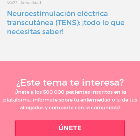
3/3/22
|
Actualidad
Neuroestimulación eléctrica
transcutánea (TENS): ¡todo lo que
necesitas saber!
¿Este tema te interesa?
Únete a los 500 000 pacientes inscritos en la
plataforma, infórmate sobre tu enfermedad o la de tus
allegados y comparte con la comunidad
ÚNETE