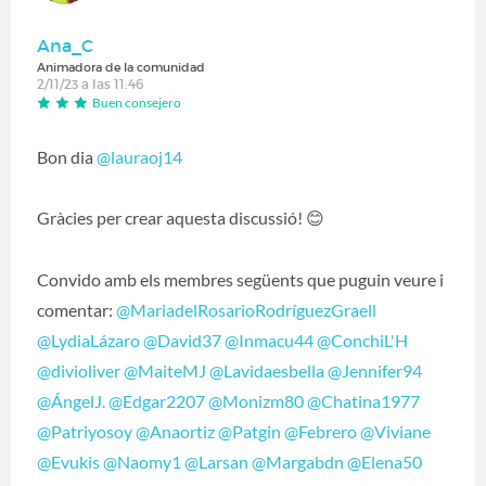
Ana_C
Animadora de la comunidad
2/11/23 a las 11:46
Buen consejero
Bon dia
@lauraoj14
Gràcies per crear aquesta discussió!
😊
Convido amb els membres següents que puguin veure i
comentar:
@MariadelRosarioRodríguezGraell
@LydiaLázaro
@David37
@Inmacu44
@ConchiL'H
@divioliver
@MaiteMJ
@Lavidaesbella
@Jennifer94
@ÁngelJ.
@Edgar2207
@Monizm80
@Chatina1977
@Patriyosoy
@Anaortiz
@Patgin
@Febrero
@Viviane
@Evukis
@Naomy1
@Larsan
@Margabdn
@Elena50