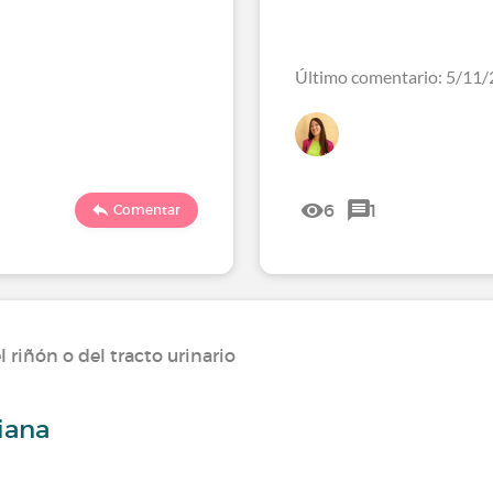
Último comentario: 5/11/
6
1
Comentar
riñón o del tracto urinario
riana