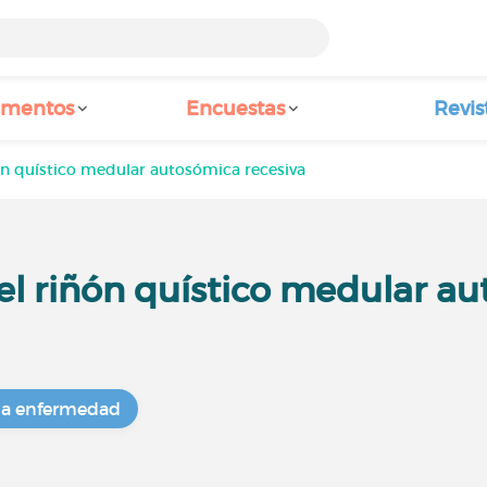
amentos
Encuestas
Revis
n quístico medular autosómica recesiva
l riñón quístico medular au
na enfermedad