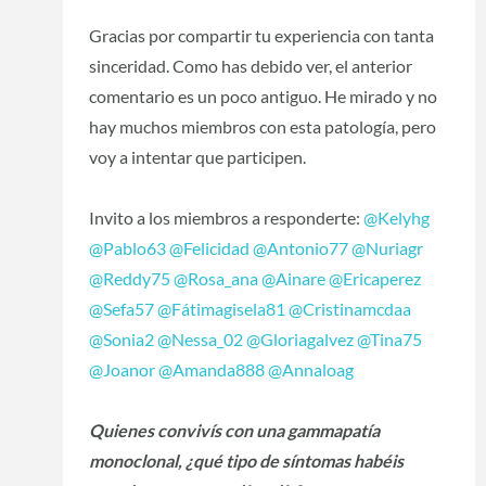
Gracias por compartir tu experiencia con tanta
sinceridad. Como has debido ver, el anterior
comentario es un poco antiguo. He mirado y no
hay muchos miembros con esta patología, pero
voy a intentar que participen.
Invito a los miembros a responderte:
@Kelyhg
@Pablo63
@Felicidad
@Antonio77
@Nuriagr
@Reddy75
@Rosa_ana
@Ainare
@Ericaperez
@Sefa57
@Fátimagisela81
@Cristinamcdaa
@Sonia2
@Nessa_02
@Gloriagalvez
@Tina75
@Joanor
@Amanda888
@Annaloag
Quienes convivís con una gammapatía
monoclonal, ¿qué tipo de síntomas habéis