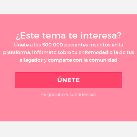
¿Este tema te interesa?
Únete a los 500 000 pacientes inscritos en la
plataforma, infórmate sobre tu enfermedad o la de tus
allegados y comparte con la comunidad
ÚNETE
Es gratuito y confidencial