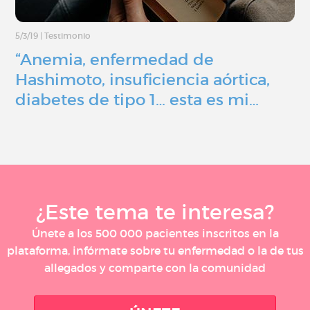
5/3/19
|
Testimonio
“Anemia, enfermedad de
Hashimoto, insuficiencia aórtica,
diabetes de tipo 1… esta es mi…
¿Este tema te interesa?
Únete a los 500 000 pacientes inscritos en la
plataforma, infórmate sobre tu enfermedad o la de tus
allegados y comparte con la comunidad