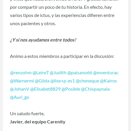
por compartir un poco de tu historia.
En efecto, hay
varios tipos de ictus, y las experiencias difieren entre
unos pacientes y otros.
¿Y si nos ayudamos entre todos?
Animo a estos miembros a participar en la discusión:
@renzohm
@LeireT
@Judith
@paisano66
@mventurac
@Warnerml
@Gilda
@lise+p-es1
@cheneque
@Kairos
@JohanV
@Elisabet8829
@Posible
@Chispaynala
@Auri_go
Un saludo fuerte,
Javier, del equipo Carenity