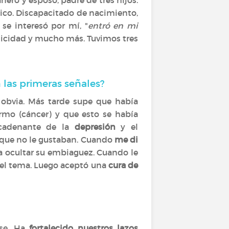
ero y esposo, padre de tres hijos.
lico. Discapacitado de nacimiento,
se interesó por mí, "
entró en mi
elicidad y mucho más. Tuvimos tres
 las primeras señales?
obvia. Más tarde supe que había
mo (cáncer) y que esto se había
encadenante de la
depresión
y el
 que no le gustaban. Cuando
me di
a ocultar su embiaguez. Cuando le
el tema. Luego aceptó una
cura de
rse. Ha
fortalecido nuestros lazos