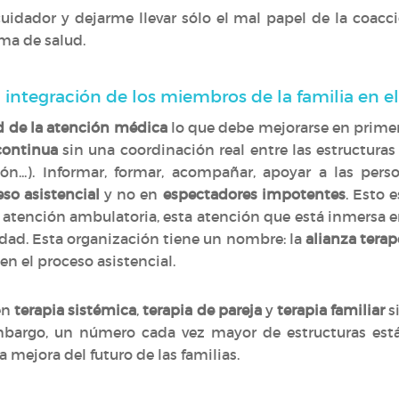
idador y dejarme llevar sólo el mal papel de la coacció
ma de salud.
 integración de los miembros de la familia en e
d de la atención médica
lo que debe mejorarse en primer 
continua
sin una coordinación real entre las estructuras
ión...). Informar, formar, acompañar, apoyar a las pe
eso asistencial
y no en
espectadores impotentes
. Esto 
 atención ambulatoria, esta atención que está inmersa en
idad. Esta organización tiene un nombre: la
alianza terap
en el proceso asistencial.
en
terapia sistémica
,
terapia de pareja
y
terapia familiar
s
embargo, un número cada vez mayor de estructuras est
 mejora del futuro de las familias.