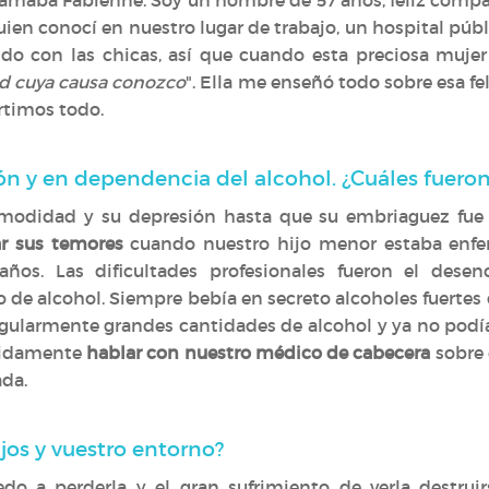
lamaba Fabienne. Soy un hombre de 57 años, feliz compañ
uien conocí en nuestro lugar de trabajo, un hospital púb
do con las chicas, así que cuando esta preciosa mujer 
dad cuya causa conozco
". Ella me enseñó todo sobre esa f
rtimos todo.
n y en dependencia del alcohol. ¿Cuáles fueron
modidad y su depresión hasta que su embriaguez fue 
r sus temores
cuando nuestro hijo menor estaba enfer
años. Las dificultades profesionales fueron el des
e alcohol. Siempre bebía en secreto alcoholes fuertes
egularmente grandes cantidades de alcohol y ya no podí
pidamente
hablar con nuestro médico de cabecera
sobre 
ada.
jos y vuestro entorno?
o a perderla y el gran sufrimiento de verla destrui