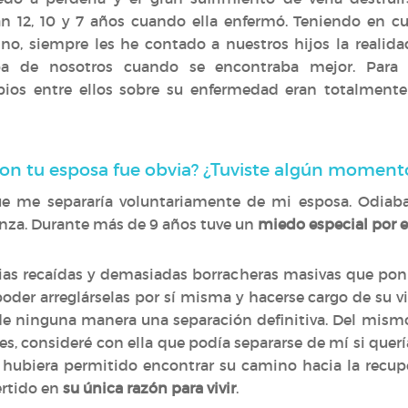
ían 12, 10 y 7 años cuando ella enfermó. Teniendo en c
o no, siempre les he contado a nuestros hijos la reali
a de nosotros cuando se encontraba mejor. Para 
bios entre ellos sobre su enfermedad eran totalment
con tu esposa fue obvia? ¿Tuviste algún momen
me separaría voluntariamente de mi esposa. Odiaba 
nza. Durante más de 9 años tuve un
miedo especial por e
rias recaídas y demasiadas borracheras masivas que poní
der arreglárselas por sí misma y hacerse cargo de su vi
y de ninguna manera una separación definitiva. Del mis
s, consideré con ella que podía separarse de mí si querí
 hubiera permitido encontrar su camino hacia la recupe
ertido en
su única razón para vivir
.