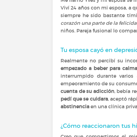
Me llamo Yves y mi esposa se l
Viví 24 años con mi esposa, a q
siempre he sido bastante tími
corazón una parte de la felici
niños. Pareja fusional lo compa
Tu esposa cayó en depresió
Realmente no percibí su inco
empezado a beber para calma
interrumpido durante varios 
empeoramiento de su consumo d
cuenta de su adicción
, bebía r
pedí que se cuidara
, aceptó rá
abstinencia
en una clínica priv
¿Cómo reaccionaron tus hi
Creo que compartimos el mied