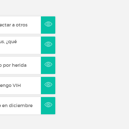
ectar a otros
us, ¿qué
o por herida
tengo VIH
e en diciembre