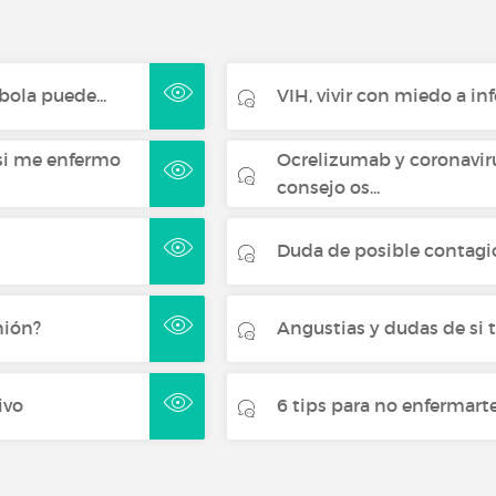
ola puede...
VIH, vivir con miedo a inf
si me enfermo
Ocrelizumab y coronavir
consejo os...
h
Duda de posible contagi
nión?
Angustias y dudas de si 
ivo
6 tips para no enfermart