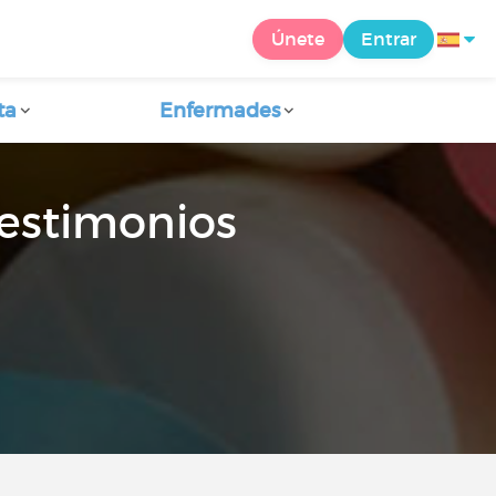
Únete
Entrar
ta
Enfermades
 testimonios