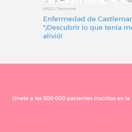
8/6/22
|
Testimonio
Enfermedad de Castleman
"¡Descubrir lo que tenía m
alivió!
Únete a los 500 000 pacientes inscritos en l