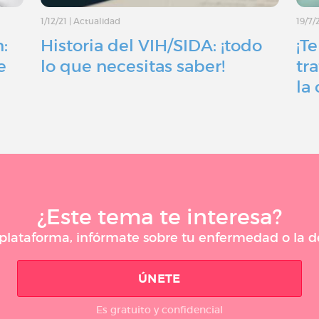
1/12/21
|
Actualidad
19/7/
:
Historia del VIH/SIDA: ¡todo
¡T
e
lo que necesitas saber!
tr
la 
¿Este tema te interesa?
a plataforma, infórmate sobre tu enfermedad o la
ÚNETE
Es gratuito y confidencial