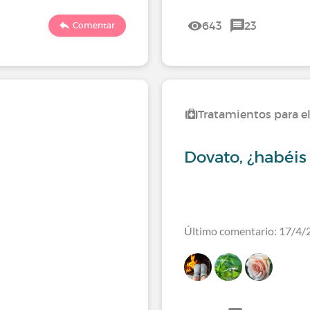
643
23
Comentar
Tratamientos para e
Dovato, ¿habéi
Último comentario: 17/4/