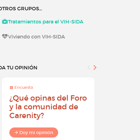
OTROS GRUPOS...
Tratamientos para el VIH-SIDA
Viviendo con VIH-SIDA
DA TU OPINIÓN
Encuesta
Encuesta
¿Qué opinas del Foro
Conviér
y la comunidad de
embajad
Carenity?
Carenity
diferenc
comuni
Doy mi opinión