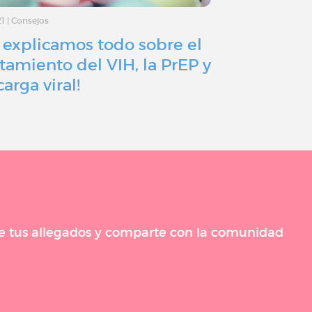
21
|
Consejos
30/11/20
|
Actualida
e explicamos todo sobre el
¿Hacia un 
atamiento del VIH, la PrEP y
lucha cont
carga viral!
 de tus allegados y comparte con la comunidad