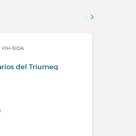
l VIH-SIDA
Tratamie
rios del Triumeq
¡Hablem
los trat
0
Último comen