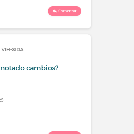
298
Comentar
l VIH-SIDA
Viviendo
s notado cambios?
Angusti
25
Último comen