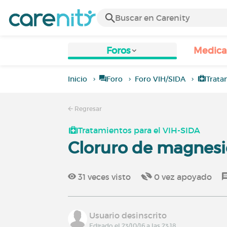
Foros
Medic
Inicio
Foro
Foro VIH/SIDA
Trata
Regresar
Tratamientos para el VIH-SIDA
Cloruro de magnesio
31
veces visto
0
vez apoyado
Usuario desinscrito
Editado el 23/10/16 a las 23:18