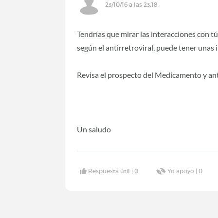
23/10/16 a las 23:18
Tendrías que mirar las interacciones con t
según el antirretroviral, puede tener unas 
Revisa el prospecto del Medicamento y ante
Un saludo
Respuesta útil |
0
Yo apoyo |
0