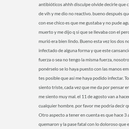
antibióticos ahhh disculpe olvide decirle que
de vih y me dio no reactivo. bueno después 
con ese chico es que me gustaba y no pude agua
muerto y me dijo q si que se llevaba con el per
murió era bien lindo. Bueno esta vez los dos
infectado de alguna forma y que este cansanc
fuerza o sea no tengo la misma fuerza, nosot
ponérselo se lo haya puesto con las manos em
tes posible que así me haya podido infectar. T
siento triste, cada vez que me da por pensar e
me siento muy mal. el 11 de agosto van a hacer
cualquier hombre. por favor me podría decir q
Otro aspecto a tener en cuenta es que hace 3 a
quemaron y la pase fatal con lo doloroso que e