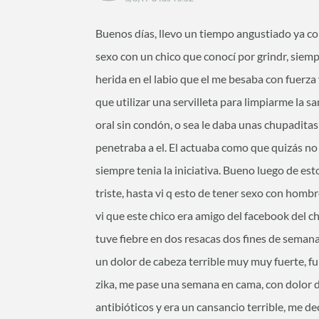
Buenos días, llevo un tiempo angustiado ya c
sexo con un chico que conocí por grindr, siem
herida en el labio que el me besaba con fuerz
que utilizar una servilleta para limpiarme la s
oral sin condón, o sea le daba unas chupadita
penetraba a el. El actuaba como que quizás n
siempre tenia la iniciativa. Bueno luego de es
triste, hasta vi q esto de tener sexo con homb
vi que este chico era amigo del facebook del 
tuve fiebre en dos resacas dos fines de semana
un dolor de cabeza terrible muy muy fuerte, fu
zika, me pase una semana en cama, con dolor d
antibióticos y era un cansancio terrible, me de