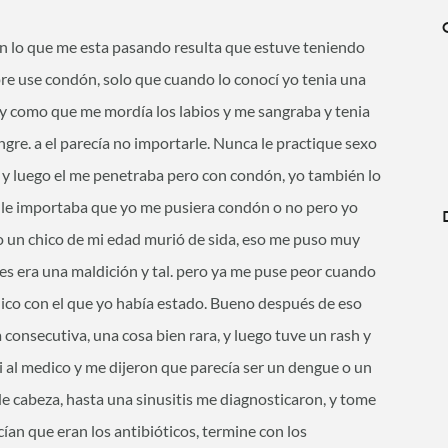
on lo que me esta pasando resulta que estuve teniendo
pre use condón, solo que cuando lo conocí yo tenia una
a y como que me mordía los labios y me sangraba y tenia
angre. a el parecía no importarle. Nunca le practique sexo
s y luego el me penetraba pero con condón, yo también lo
o le importaba que yo me pusiera condón o no pero yo
to un chico de mi edad murió de sida, eso me puso muy
res era una maldición y tal. pero ya me puse peor cuando
chico con el que yo había estado. Bueno después de eso
 consecutiva, una cosa bien rara, y luego tuve un rash y
i al medico y me dijeron que parecía ser un dengue o un
e cabeza, hasta una sinusitis me diagnosticaron, y tome
cían que eran los antibióticos, termine con los