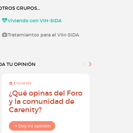
OTROS GRUPOS...
Viviendo con VIH-SIDA
Tratamientos para el VIH-SIDA
DA TU OPINIÓN
Encuesta
Encuesta
¿Qué opinas del Foro
Conviér
y la comunidad de
embajad
Carenity?
Carenity
diferenc
comuni
Doy mi opinión