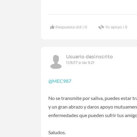
Respuesta útil |
0
Yo apoyo |
0
Usuario desinscrito
11/8/17 a las 9:21
@MEC987
No se transmite por saliva, puedes estar t
y un gran abrazo y daros apoyo mutuament
enfermedades que pueden sufrir tus amigos
Saludos.