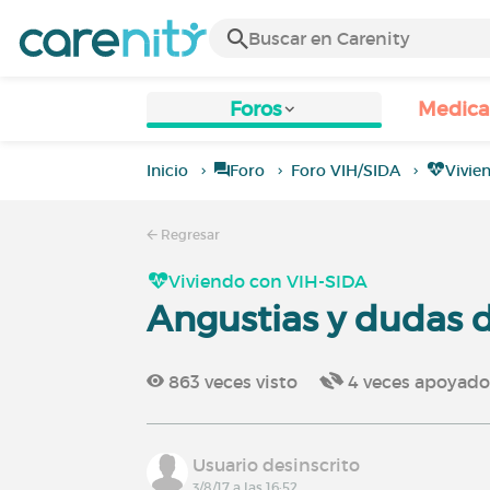
Foros
Medic
Inicio
Foro
Foro VIH/SIDA
Vivie
Regresar
Viviendo con VIH-SIDA
Angustias y dudas d
863
veces visto
4
veces apoyad
Usuario desinscrito
3/8/17 a las 16:52