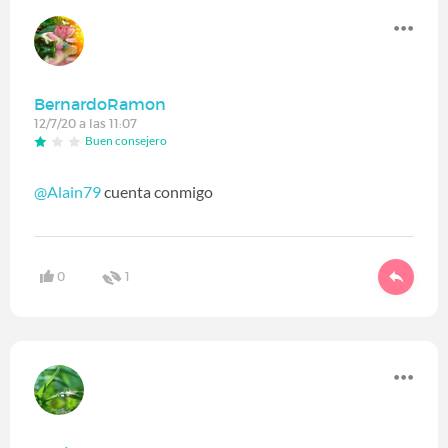
BernardoRamon
12/7/20 a las 11:07
Buen consejero
@Alain79
cuenta conmigo
0
1