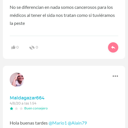
No se diferencian en nada somos cancerosos para los
médicos al tener el sida nos tratan como si tuviéramos
la peste
0
0
Maldagazar664
4/8/20 a las 1:54
Buen consejero
Hola buenas tardes
@Mario1
‍
@Alain79