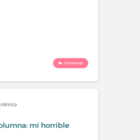
Comentar
crónico
olumna: mi horrible