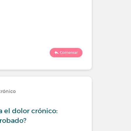
Comentar
crónico
 el dolor crónico:
probado?