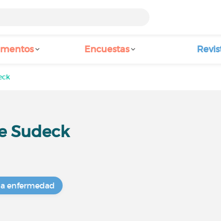
amentos
Encuestas
Revis
eck
e Sudeck
na enfermedad