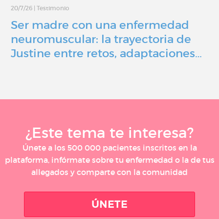
20/7/26
|
Testimonio
Ser madre con una enfermedad
neuromuscular: la trayectoria de
Justine entre retos, adaptaciones…
¿Este tema te interesa?
Únete a los 500 000 pacientes inscritos en la
plataforma, infórmate sobre tu enfermedad o la de tus
allegados y comparte con la comunidad
ÚNETE